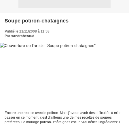
Soupe potiron-chataignes
Publié le 21/11/2008 à 11:58
Par
sandraheraud
Encore une recette avec le potiron. Mais j'avoue avoir des difficultés à m'en
passer en ce moment; c'est d'ailleurs une de mes recettes de soupes
préférées. Le mariage potiron- châtaignes est un vrai délice! Ingrédients: 1
kg de potiron en morceaux 1...