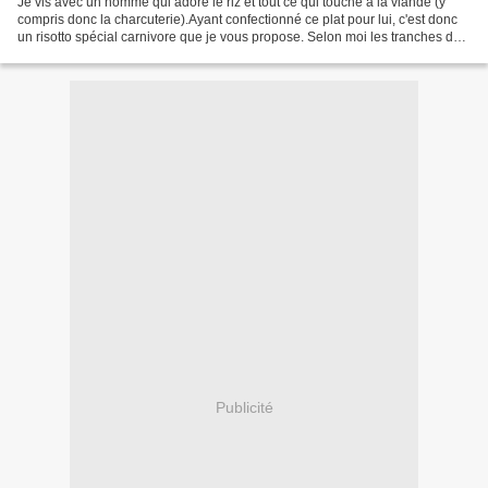
Je vis avec un homme qui adore le riz et tout ce qui touche à la viande (y
compris donc la charcuterie).Ayant confectionné ce plat pour lui, c'est donc
un risotto spécial carnivore que je vous propose. Selon moi les tranches de
poitrines fumées ainsi...
Publicité