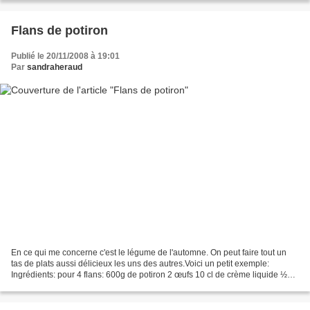
Flans de potiron
Publié le 20/11/2008 à 19:01
Par
sandraheraud
En ce qui me concerne c'est le légume de l'automne. On peut faire tout un
tas de plats aussi délicieux les uns des autres.Voici un petit exemple:
Ingrédients: pour 4 flans: 600g de potiron 2 œufs 10 cl de crème liquide ½
cuil à café de gingembre Préparation:...