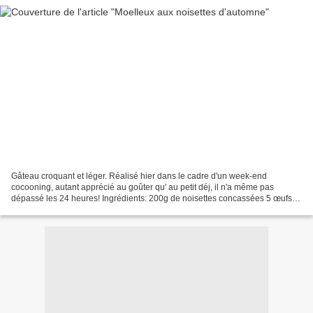
Gâteau croquant et léger. Réalisé hier dans le cadre d'un week-end
cocooning, autant apprécié au goûter qu' au petit déj, il n'a même pas
dépassé les 24 heures! Ingrédients: 200g de noisettes concassées 5 œufs (5
blancs et 3 jaunes) 100g de beurre ramolli...