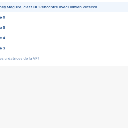
bey Maguire, c'est lui ! Rencontre avec Damien Witecka
e 6
e 5
e 4
e 3
s créatrices de la VF !
e 2
e 1
e Mektoub My Love arrive enfin ! Rencontre avec Shaïn Boumedine et Sal
i : après Toni en famille
elle réalise le bouleversant Dites lui que je l'aime
ais ! Rencontre autour de Vie privée de Rebecca Zlotowski