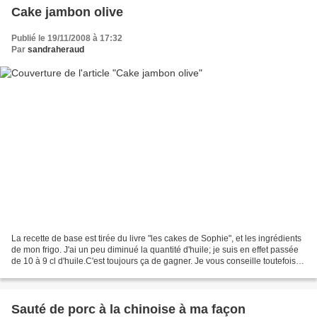
Cake jambon olive
Publié le 19/11/2008 à 17:32
Par
sandraheraud
La recette de base est tirée du livre "les cakes de Sophie", et les ingrédients
de mon frigo. J'ai un peu diminué la quantité d'huile; je suis en effet passée
de 10 à 9 cl d'huile.C'est toujours ça de gagner. Je vous conseille toutefois
de préparer les...
Sauté de porc à la chinoise à ma façon