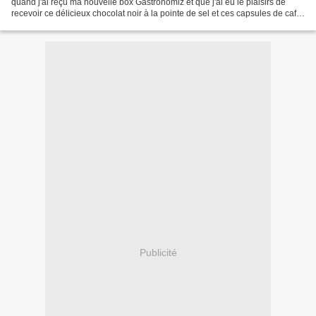
quand j'ai reçu ma nouvelle box Gastronomiz et que j'ai eu le plaisirs de
recevoir ce délicieux chocolat noir à la pointe de sel et ces capsules de café,
une idée de gourmandises...
Publicité