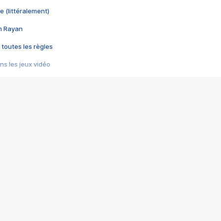
e (littéralement)
im Rayan
 toutes les règles
s les jeux vidéo
us choquant de Rockstar ? - Le scandale BULLY
e plus moche de Steam
du RÊVE tourne au CAUCHEMAR
pendant 8 heures
it… à tort
umiliés par un jeu vidéo
ire - Final Fantasy 8
ti un empire - Age of Empires