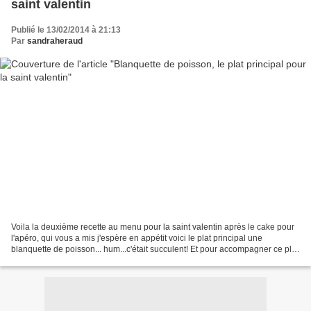
saint valentin
Publié le 13/02/2014 à 21:13
Par
sandraheraud
Voila la deuxième recette au menu pour la saint valentin après le cake pour
l'apéro, qui vous a mis j'espère en appétit voici le plat principal une
blanquette de poisson... hum...c'était succulent! Et pour accompagner ce plat
je vous suggère 2 vins blancs...