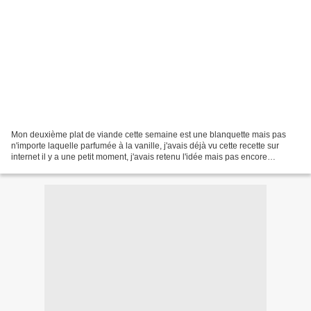
Mon deuxième plat de viande cette semaine est une blanquette mais pas
n'importe laquelle parfumée à la vanille, j'avais déjà vu cette recette sur
internet il y a une petit moment, j'avais retenu l'idée mais pas encore
pratiqué, et avec le colis offert...