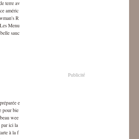
e terre av
ce améric
ewman's R
e Les Menu
belle sauc
Publicité
 préparée e
e pour bie
 beau wee
 par ici la
arte à la f