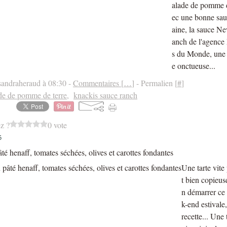
alade de pomme d
ec une bonne sau
aine, la sauce N
anch de l'agenc
s du Monde, une 
e onctueuse...
sandraheraud à 08:30 -
Commentaires [
…
]
- Permalien [
#
]
de de pomme de terre
,
knackis sauce ranch
z ?
0 vote
5
âté henaff, tomates séchées, olives et carottes fondantes
Une tarte vite
t bien copieus
n démarrer ce
k-end estivale,
recette... Une t