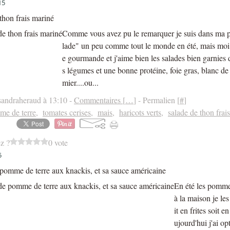
15
thon frais mariné
Comme vous avez pu le remarquer je suis dans ma p
lade" un peu comme tout le monde en été, mais moi 
e gourmande et j'aime bien les salades bien garnies 
s légumes et une bonne protéine, foie gras, blanc de 
mier....ou...
sandraheraud à 13:10 -
Commentaires [
…
]
- Permalien [
#
]
e de terre
,
tomates cerises
,
mais
,
haricots verts
,
salade de thon frais
z ?
0 vote
5
pomme de terre aux knackis, et sa sauce américaine
En été les pomme
à la maison je les
it en frites soit e
ujourd'hui j'ai op