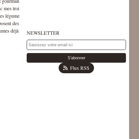
et gourman
ec mes troi
 les légume
posent des
gumes déjà
NEWSLETTER
Flux RSS