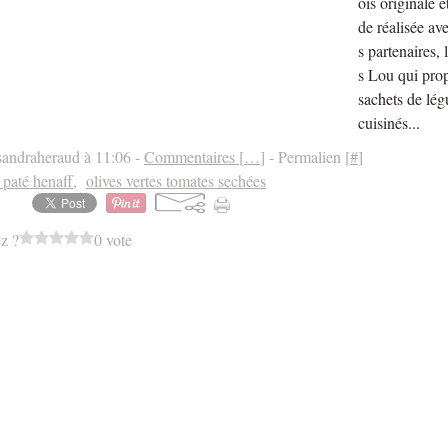
ois originale 
de réalisée av
s partenaires,
s Lou qui pro
sachets de lé
cuisinés...
sandraheraud à 11:06 -
Commentaires [
…
]
- Permalien [
#
]
t paté henaff
,
olives vertes tomates sechées
z ?
0 vote