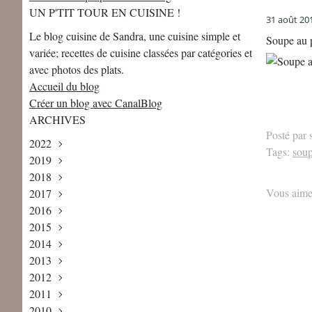
UN P'TIT TOUR EN CUISINE !
31 août 20
Le blog cuisine de Sandra, une cuisine simple et
Soupe au 
variée; recettes de cuisine classées par catégories et
avec photos des plats.
Accueil du blog
Créer un blog avec CanalBlog
ARCHIVES
Posté par 
2022
Tags:
soup
2019
Mai
(1)
2018
Avril
Août
(1)
(1)
Vous aime
2017
Juin
Décembre
(2)
(2)
2016
Mai
Novembre
Décembre
(2)
(2)
(4)
2015
Avril
Octobre
Novembre
Décembre
(1)
(3)
(1)
(5)
2014
Février
Septembre
Octobre
Novembre
Décembre
(2)
(2)
(3)
(6)
(1)
2013
Janvier
Août
Septembre
Octobre
Novembre
Décembre
(1)
(1)
(3)
(5)
(8)
(2)
2012
Juillet
Août
Septembre
Octobre
Novembre
Décembre
(2)
(3)
(4)
(7)
(7)
(3)
2011
Juin
Juillet
Juillet
Septembre
Octobre
Novembre
Décembre
(3)
(2)
(6)
(9)
(6)
(6)
(5)
2010
Mai
Juin
Juin
Août
Septembre
Octobre
Novembre
Décembre
(4)
(2)
(5)
(4)
(7)
(4)
(13)
(8)