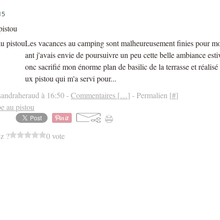
15
pistou
Les vacances au camping sont malheureusement finies pour moi
ant j'avais envie de poursuivre un peu cette belle ambiance estiv
onc sacrifié mon énorme plan de basilic de la terrasse et réalisé
ux pistou qui m'a servi pour...
sandraheraud à 16:50 -
Commentaires [
…
]
- Permalien [
#
]
e au pistou
z ?
0 vote