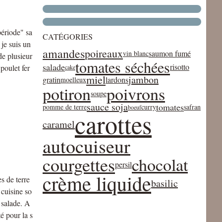
ériode" sa
CATÉGORIES
je suis un
amandes
poireaux
saumon fumé
vin blanc
de plusieur
tomates séchées
salade
risotto
poulet fer
cake
miel
jambon
gratin
lardons
moelleux
potiron
poivrons
soupe
sauce soja
tomates
pomme de terre
curry
safran
boeuf
carottes
caramel
autocuiseur
courgettes
chocolat
persil
crème liquide
s de terre
basilic
 cuisine so
n salade. A
té pour la s