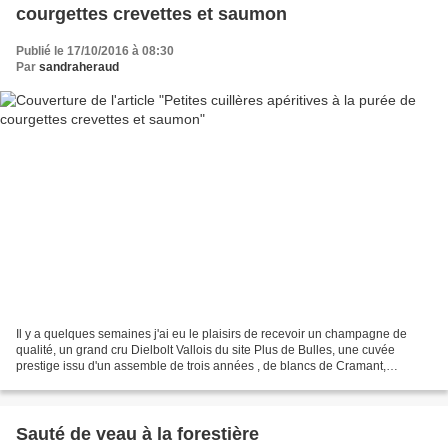
courgettes crevettes et saumon
Publié le 17/10/2016 à 08:30
Par
sandraheraud
Il y a quelques semaines j'ai eu le plaisirs de recevoir un champagne de
qualité, un grand cru Dielbolt Vallois du site Plus de Bulles, une cuvée
prestige issu d'un assemble de trois années , de blancs de Cramant,
Chouilly et Le Mesnil/Oger, un champagne...
Sauté de veau à la forestière