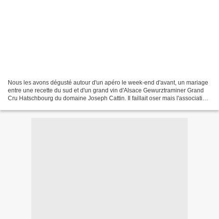
Nous les avons dégusté autour d'un apéro le week-end d'avant, un mariage
entre une recette du sud et d'un grand vin d'Alsace Gewurztraminer Grand
Cru Hatschbourg du domaine Joseph Cattin. Il faillait oser mais l'association
s'avère parfaite, un met légèrement...