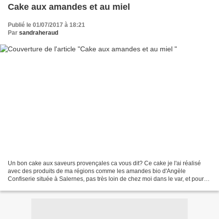
Cake aux amandes et au miel
Publié le 01/07/2017 à 18:21
Par
sandraheraud
Un bon cake aux saveurs provençales ca vous dit? Ce cake je l'ai réalisé
avec des produits de ma régions comme les amandes bio d'Angèle
Confiserie située à Salernes, pas très loin de chez moi dans le var, et pour
une note encore plus gourmande, j'ai utilisé...