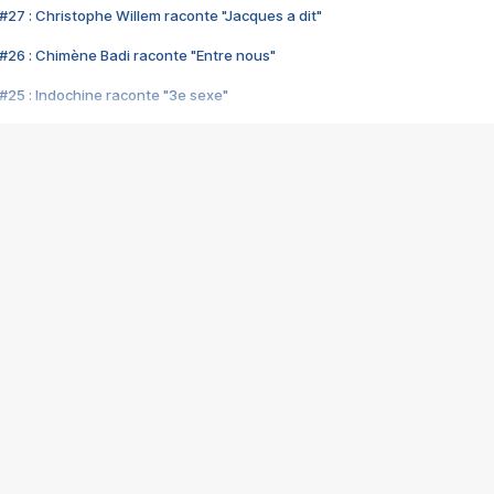
#27 : Christophe Willem raconte "Jacques a dit"
#26 : Chimène Badi raconte "Entre nous"
#25 : Indochine raconte "3e sexe"
#24 : Zaho raconte "C'est chelou"
#23 : Patrick Bruel raconte "Au café des délices"
#22 : Kyo raconte "Le chemin"
#21 : Nolwenn Leroy raconte "Cassé"
#20 : Patrick Hernandez raconte "Born to be alive"
#19 : Lorie raconte "Près de moi"
#18 : Michael Jones raconte "A nos actes manqués" (avec Jean-Jacque
#17 : Khaled raconte "Aïcha"
#16 : Corneille raconte "Parce qu'on vient de loin"
#15 : Indochine raconte "L'aventurier"