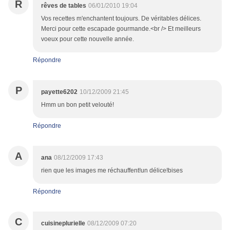
R
rêves de tables
06/01/2010 19:04
Vos recettes m'enchantent toujours. De véritables délices.
Merci pour cette escapade gourmande.<br /> Et meilleurs
voeux pour cette nouvelle année.
Répondre
P
payette6202
10/12/2009 21:45
Hmm un bon petit velouté!
Répondre
A
ana
08/12/2009 17:43
rien que les images me réchauffent!un délice!bises
Répondre
C
cuisineplurielle
08/12/2009 07:20