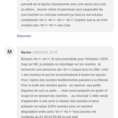
pansotti de la ligurie s'assaisonne avec une sauce aux noix
un délice....beurre crème et parmesan puis saupoudré de
noix hachée ce n'est pas vraiment ça mais la vrai est plus
compliquée.<br /> <br /> <br /> <br /> j'espère que tu ne m'en
voudras pas <br /> <br /> ciao ciao
Répondre
M
Marine
24/02/2011 15:45
Bonjour,<br /> <br /> Je suis journaliste pour l'émission 100%
mag sur M6, je prépare un reportage sur les ravioles. Je
recherche une personne qui <br /> craque pour le côté « mini
» des ravioles et qui les accommoderait à toutes les sauces.
Pour l’apéro des ravioles traditionnelles passées à la friteuse.
Pour la suite des ravioles garnis : au saumon, aux petits
légumes du sud ou autre...., mais aussi préparés en gratin et
soupe et en dessert des ravioles… au chocolat ! L'idée serait
d'apprendre à une amie à réaliser des ravioles et ainsi
préparer un repas 100% ravioles pour un moment
dégustation entre amis.<br /> <br /> Vous pouvez me
contacter au 01.46.43.90.48 ou par mail