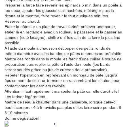
Préparer la farce faire revenir les épinards 5 min dans un poêle à
feu doux, ajouter les gousses d'ail hachées, mélanger puis la
ricotta et la menthe, faire revenir le tout quelques minutes.
Réserver au chaud.
Etaler la pâte sur un plan de travail fariné, prélever une partie,
étaler là en rectangle avec un rouleau à pâtisserie et la passer au
laminoir (coté lasagne), chiffre o 2 fois afin de la faire la plus fine
possible.
A l'aide du moule à chausson découper des petits ronds de
même diamètre avec les bandes de pâtes obtenues au préalable.
Mettre ces ronds dans le moule les farcir d'une cuiller à soupe de
préparation puis replier la pâte à l'aide du moule (les bards
seront soudés grâce au jus de cuisson de la préparation).
Répéter l'opération en reprélevant un morceau de pâte jusqu'à
épuisement de celle-ci, terminer en rassemblant les chutes pour
confectionner les derniers raviolis.
Attention il faut rapidement manipuler la pâte car elle durcit vite!
Les fariner légèrement.
Mettre de l'eau à chauffer dans une casserole, lorsque celle-ci
bout incorporer 4 à 5 raviolis pas plus et les faire cuire pendant 8
à 10 minutes.
Bonne dégustation!