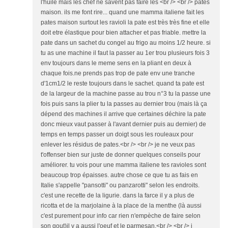
l'huile mais les chef ne savent pas faire les <br /> <br /> pates
maison. ils me font rire... quand une mamma italiene fait les
pates maison surtout les ravioli la pate est très très fine et elle
doit etre élastique pour bien attacher et pas friable. mettre la
pate dans un sachet du congel au frigo au moins 1/2 heure. si
tu as une machine il faut la passer au 1er trou plusieurs fois 3
env toujours dans le meme sens en la pliant en deux à
chaque fois.ne prends pas trop de pate env une tranche
d'1cm1/2 le reste toujours dans le sachet. quand ta pate est
de la largeur de la machine passe au trou n°3 tu la passe une
fois puis sans la plier tu la passes au dernier trou (mais là ça
dépend des machines il arrive que certaines déchire la pate
donc mieux vaut passer à l'avant dernier puis au dernier) de
temps en temps passer un doigt sous les rouleaux pour
enlever les résidus de pates.<br /> <br /> je ne veux pas
t'offenser bien sur juste de donner quelques conseils pour
améliorer. tu vois pour une mamma italiene tes ravioles sont
beaucoup trop épaisses. autre chose ce que tu as fais en
Italie s'appelle "pansotti" ou panzarotti" selon les endroits.
c'est une recette de la ligurie. dans la farce il y a plus de
ricotta et de la marjolaine à la place de la menthe (là aussi
c'est purement pour info car rien n'empèche de faire selon
son gout)il y a aussi l'oeuf et le parmesan.<br /> <br /> i