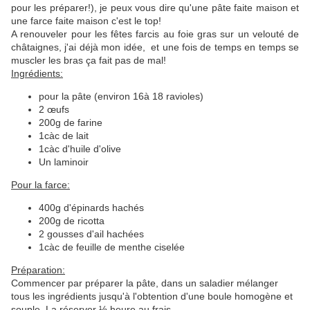
pour les préparer!), je peux vous dire qu'une pâte faite maison et
une farce faite maison c'est le top!
A renouveler pour les fêtes farcis au foie gras sur un velouté de
châtaignes, j'ai déjà mon idée, et une fois de temps en temps se
muscler les bras ça fait pas de mal!
Ingrédients:
pour la pâte (environ 16à 18 ravioles)
2 œufs
200g de farine
1càc de lait
1càc d'huile d'olive
Un laminoir
Pour la farce:
400g d'épinards hachés
200g de ricotta
2 gousses d'ail hachées
1càc de feuille de menthe ciselée
Préparation:
Commencer par préparer la pâte, dans un saladier mélanger
tous les ingrédients jusqu'à l'obtention d'une boule homogène et
souple. La réserver ½ heure au frais.