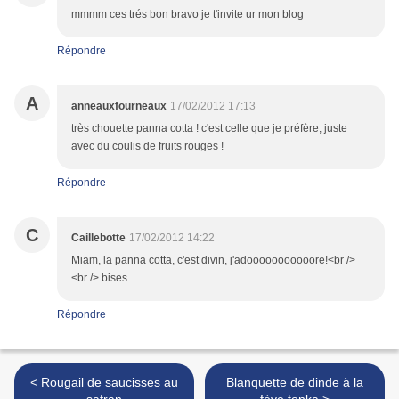
mmmm ces trés bon bravo je t'invite ur mon blog
Répondre
A
anneauxfourneaux
17/02/2012 17:13
très chouette panna cotta ! c'est celle que je préfère, juste
avec du coulis de fruits rouges !
Répondre
C
Caillebotte
17/02/2012 14:22
Miam, la panna cotta, c'est divin, j'adooooooooooore!<br />
<br /> bises
Répondre
< Rougail de saucisses au
Blanquette de dinde à la