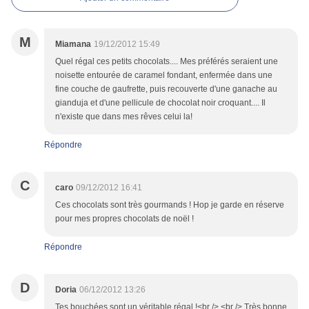
M
Miamana
19/12/2012 15:49
Quel régal ces petits chocolats.... Mes préférés seraient une
noisette entourée de caramel fondant, enfermée dans une
fine couche de gaufrette, puis recouverte d'une ganache au
gianduja et d'une pellicule de chocolat noir croquant.... Il
n'existe que dans mes rêves celui la!
Répondre
C
caro
09/12/2012 16:41
Ces chocolats sont très gourmands ! Hop je garde en réserve
pour mes propres chocolats de noël !
Répondre
D
Doria
06/12/2012 13:26
Tes bouchées sont un véritable régal !<br /> <br /> Très bonne