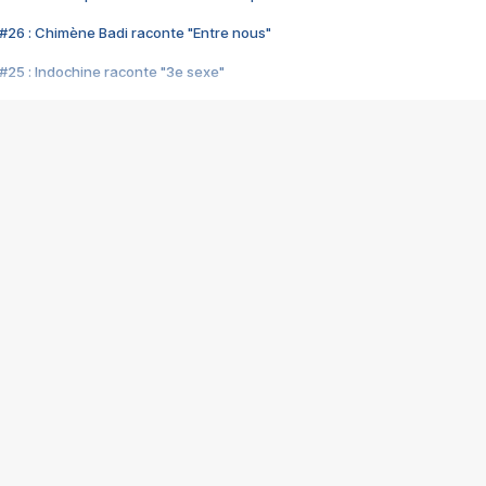
#26 : Chimène Badi raconte "Entre nous"
#25 : Indochine raconte "3e sexe"
#24 : Zaho raconte "C'est chelou"
#23 : Patrick Bruel raconte "Au café des délices"
#22 : Kyo raconte "Le chemin"
#21 : Nolwenn Leroy raconte "Cassé"
#20 : Patrick Hernandez raconte "Born to be alive"
#19 : Lorie raconte "Près de moi"
#18 : Michael Jones raconte "A nos actes manqués" (avec Jean-Jacque
#17 : Khaled raconte "Aïcha"
#16 : Corneille raconte "Parce qu'on vient de loin"
#15 : Indochine raconte "L'aventurier"