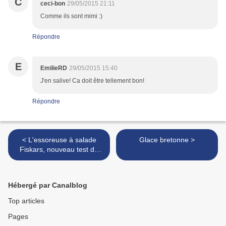
C
ceci-bon
29/05/2015 21:11
Comme ils sont mimi :)
Répondre
E
EmilieRD
29/05/2015 15:40
J'en salive! Ca doit être tellement bon!
Répondre
< L'essoreuse à salade
Glace bretonne >
Fiskars, nouveau test de
produit dans ma cuisine
Hébergé par Canalblog
Top articles
Pages