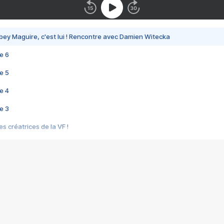
bey Maguire, c'est lui ! Rencontre avec Damien Witecka
e 6
e 5
e 4
e 3
s créatrices de la VF !
e 2
e 1
e Mektoub My Love arrive enfin ! Rencontre avec Shaïn Boumedine et Sal
i : après Toni en famille
elle réalise le bouleversant Dites lui que je l'aime