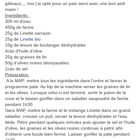
gâteaux,,,, moi j’ai opté pour un pain servi avec une bon aioli
miam !
Ingrédients :
300 ml d'eau
450g de farine
25g de Linette sarrazin
25g de
Linette bio
10g de levure de boulanger déshydratée
4càs d'huile d'olive
25g de graines de lin
50g d’olives noires dénoyautées
1càs de sel
Préparation:
A la MAP: mettre tous les ingrédients dans l'ordre et lancer le
programme pate. Au bip de la machine verser les graines de lin
et les olives. Lorsque celui-ci est terminé, sortir le paton de la
cuve et le laisser gonfler dans un saladier saupoudré de farine
pendant 1h30.
Sans MAP, mettre la farine et le mélange Linette dans un grand
saladier, creuser un puit, verser la levure déshydratée et l'eau
tiède. Pétrir pendant quelques minutes puis ajouter le sel et l'huile
d'olive, les graines et les olives noires continuer à pétrir afin
d'obtenir une boule bien ferme. Laisser gonfler la pate pendant