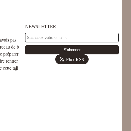
NEWSLETTER
'avais pas
orceau de b
e préparer
Flux RSS
ire rentrer
 cette taji