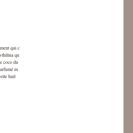
ment qui c
wthilina qu
de coco du
 parfumé m
ette huil