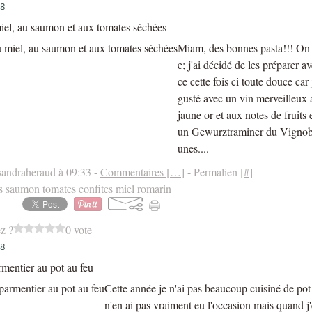
18
iel, au saumon et aux tomates séchées
Miam, des bonnes pasta!!! On 
e; j'ai décidé de les préparer a
ce cette fois ci toute douce car 
gusté avec un vin merveilleux 
jaune or et aux notes de fruits 
un Gewurztraminer du Vignob
unes....
sandraheraud à 09:33 -
Commentaires [
…
]
- Permalien [
#
]
s saumon tomates confites miel romarin
z ?
0 vote
18
mentier au pot au feu
Cette année je n'ai pas beaucoup cuisiné de pot 
n'en ai pas vraiment eu l'occasion mais quand j'e