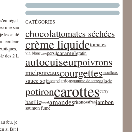
s'en régal
CATÉGORIES
vec une sau
chocolat
tomates séchées
je les ai dé
crème liquide
au couleur
tomates
exotiques,
caramel
persil
gratin
vin blanc
cake
le des 2 L
autocuiseur
poivrons
courgettes
miel
poireaux
moelleux
sauce soja
salade
lardons
soupe
pomme de terre
carottes
potiron
curry
amandes
basilic
jambon
risotto
safran
boeuf
saumon fumé
au feu, je
n ai fait l