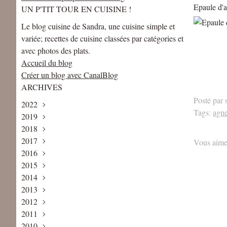
Epaule d'a
UN P'TIT TOUR EN CUISINE !
Le blog cuisine de Sandra, une cuisine simple et
variée; recettes de cuisine classées par catégories et
avec photos des plats.
Accueil du blog
Créer un blog avec CanalBlog
ARCHIVES
Posté par 
2022
Tags:
agne
2019
Mai
(1)
2018
Avril
Août
(1)
(1)
2017
Juin
Décembre
(2)
(2)
Vous aime
2016
Mai
Novembre
Décembre
(2)
(2)
(4)
2015
Avril
Octobre
Novembre
Décembre
(1)
(3)
(1)
(5)
2014
Février
Septembre
Octobre
Novembre
Décembre
(2)
(2)
(3)
(6)
(1)
2013
Janvier
Août
Septembre
Octobre
Novembre
Décembre
(1)
(1)
(3)
(5)
(8)
(2)
2012
Juillet
Août
Septembre
Octobre
Novembre
Décembre
(2)
(3)
(4)
(7)
(7)
(3)
2011
Juin
Juillet
Juillet
Septembre
Octobre
Novembre
Décembre
(3)
(2)
(6)
(9)
(6)
(6)
(5)
2010
Mai
Juin
Juin
Août
Septembre
Octobre
Novembre
Décembre
(4)
(2)
(5)
(4)
(7)
(4)
(13)
(8)