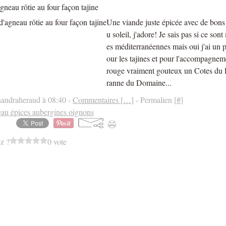
gneau rôtie au four façon tajine
Une viande juste épicée avec de bon
u soleil, j'adore! Je sais pas si ce son
es méditerranéennes mais oui j'ai un 
our les tajines et pour l'accompagnem
rouge vraiment gouteux un Cotes du
ranne du Domaine...
sandraheraud à 08:40 -
Commentaires [
…
]
- Permalien [
#
]
au épices aubergines oignons
z ?
0 vote