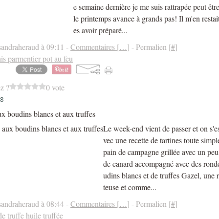
e semaine dernière je me suis rattrapée peut êtr
le printemps avance à grands pas! Il m'en restai
es avoir préparé...
sandraheraud à 09:11 -
Commentaires [
…
]
- Permalien [
#
]
is parmentier pot au feu
z ?
0 vote
18
ux boudins blancs et aux truffes
Le week-end vient de passer et on s'es
vec une recette de tartines toute simp
pain de campagne grillée avec un peu
de canard accompagné avec des ronde
udins blancs et de truffes Gazel, une 
teuse et comme...
sandraheraud à 08:44 -
Commentaires [
…
]
- Permalien [
#
]
de truffe huile truffée