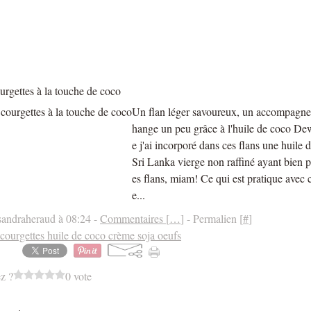
urgettes à la touche de coco
Un flan léger savoureux, un accompagne
hange un peu grâce à l'huile de coco De
e j'ai incorporé dans ces flans une huile 
Sri Lanka vierge non raffiné ayant bien
es flans, miam! Ce qui est pratique avec c
e...
sandraheraud à 08:24 -
Commentaires [
…
]
- Permalien [
#
]
 courgettes huile de coco crème soja oeufs
z ?
0 vote