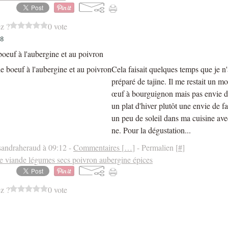
z ?
0 vote
18
boeuf à l'aubergine et au poivron
Cela faisait quelques temps que je n
préparé de tajine. Il me restait un m
œuf à bourguignon mais pas envie d
un plat d'hiver plutôt une envie de fa
un peu de soleil dans ma cuisine avec
ne. Pour la dégustation...
sandraheraud à 09:12 -
Commentaires [
…
]
- Permalien [
#
]
ne viande légumes secs poivron aubergine épices
z ?
0 vote