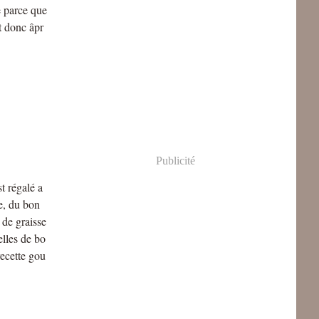
e parce que
t donc âpr
Publicité
t régalé a
le, du bon
 de graisse
lles de bo
recette gou