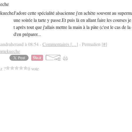
eche
J'adore cette spécialité alsacienne j'en achète souvent au superm
une soirée la tarte y passe.Et puis là en allant faire les courses je
t après tout que j'allais mettre la main à la pâte (c'est le cas de la 
d'en préparer...
sandraheraud à 08:54 -
Commentaires [
…
]
- Permalien [
#
]
mmekueche
z ?
0 vote