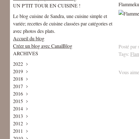
Flammeku
UN P'TIT TOUR EN CUISINE !
Le blog cuisine de Sandra, une cuisine simple et
variée; recettes de cuisine classées par catégories et
avec photos des plats.
Accueil du blog
Créer un blog avec CanalBlog
Posté par 
ARCHIVES
Tags:
Fla
2022
2019
Mai
(1)
Vous aime
2018
Avril
Août
(1)
(1)
2017
Juin
Décembre
(2)
(2)
2016
Mai
Novembre
Décembre
(2)
(2)
(4)
2015
Avril
Octobre
Novembre
Décembre
(1)
(3)
(1)
(5)
2014
Février
Septembre
Octobre
Novembre
Décembre
(2)
(2)
(3)
(6)
(1)
2013
Janvier
Août
Septembre
Octobre
Novembre
Décembre
(1)
(1)
(3)
(5)
(8)
(2)
2012
Juillet
Août
Septembre
Octobre
Novembre
Décembre
(2)
(3)
(4)
(7)
(7)
(3)
2011
Juin
Juillet
Juillet
Septembre
Octobre
Novembre
Décembre
(3)
(2)
(6)
(9)
(6)
(6)
(5)
2010
Mai
Juin
Juin
Août
Septembre
Octobre
Novembre
Décembre
(4)
(2)
(5)
(4)
(7)
(4)
(13)
(8)