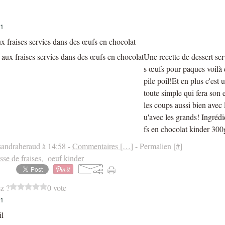
11
 fraises servies dans des œufs en chocolat
Une recette de dessert ser
s œufs pour paques voilà
pile poil!Et en plus c'est 
toute simple qui fera son e
les coups aussi bien avec l
u'avec les grands! Ingréd
fs en chocolat kinder 300g
sandraheraud à 14:58 -
Commentaires [
…
]
- Permalien [
#
]
se de fraises
,
oeuf kinder
z ?
0 vote
11
il