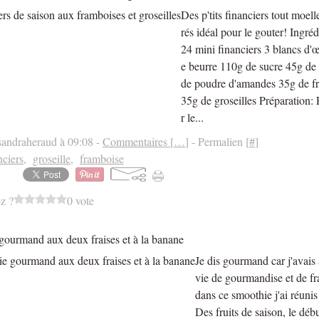
Des p'tits financiers tout moell
rés idéal pour le gouter! Ingréd
24 mini financiers 3 blancs d'
e beurre 110g de sucre 45g de 
de poudre d'amandes 35g de f
35g de groseilles Préparation:
r le...
sandraheraud à 09:08 -
Commentaires [
…
]
- Permalien [
#
]
nciers
,
groseille
,
framboise
z ?
0 vote
gourmand aux deux fraises et à la banane
Je dis gourmand car j'avais à
vie de gourmandise et de fra
dans ce smoothie j'ai réunis
Des fruits de saison, le débu