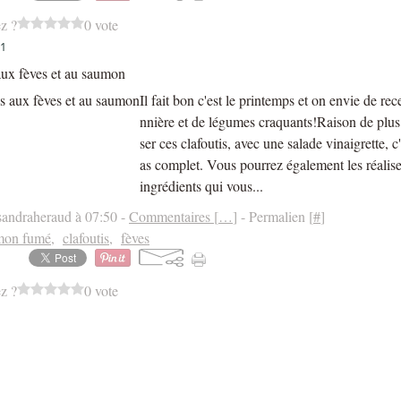
z ?
0 vote
11
aux fèves et au saumon
Il fait bon c'est le printemps et on envie de rec
nnière et de légumes craquants!Raison de plus 
ser ces clafoutis, avec une salade vinaigrette, c
as complet. Vous pourrez également les réalise
ingrédients qui vous...
sandraheraud à 07:50 -
Commentaires [
…
]
- Permalien [
#
]
mon fumé
,
clafoutis
,
fèves
z ?
0 vote