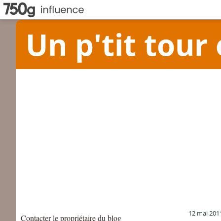
Un p'tit tour 
12 mai 201
Contacter le propriétaire du blog