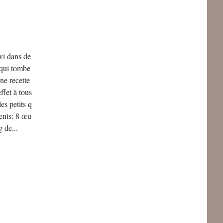
vi dans de
 qui tombe
une recette
ffet à tous
es petits q
ients: 8 œu
 de...