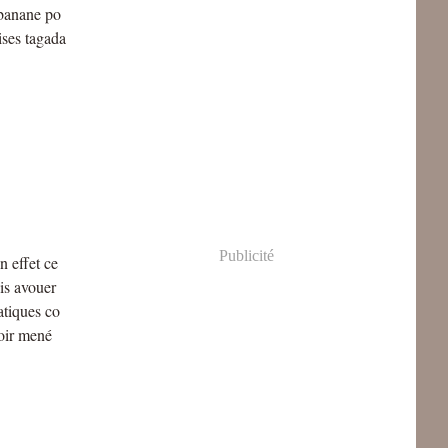
 banane po
ises tagada
Publicité
n effet ce
ois avouer
atiques co
voir mené