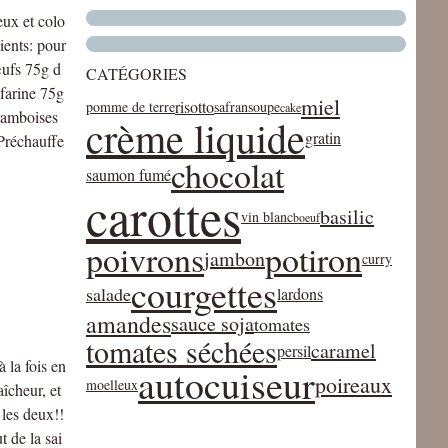
eux et colo
ients: pour
œufs 75g d
CATÉGORIES
farine 75g
miel
risotto
pomme de terre
safran
soupe
cake
ramboises
crème liquide
gratin
 Préchauffe
chocolat
saumon fumé
carottes
basilic
vin blanc
boeuf
poivrons
potiron
jambon
curry
courgettes
salade
lardons
amandes
sauce soja
tomates
tomates séchées
caramel
persil
 la fois en
autocuiseur
poireaux
moelleux
îcheur, et
 les deux!!
t de la sai