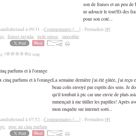
son de fraises et un peu de
ur adoucir le tout!Et des fra
pour son coté...
sandraheraud à 09:31 -
Commentaires [
…
]
- Permalien [
#
]
ses
,
fraises tagada
,
petit suisse
,
smoothie
z ?
0 vote
inq parfums et à l'orange
La semaine dernière j'ai été gâtée, j'ai reçu e
beau colis envoyé par esprits des sens. Je d
qu'il tombait à pic car une envie de plats asi
mmençait à me titiller les papilles! Après a
mon enquête sur internet sorti...
sandraheraud à 07:52 -
Commentaires [
…
]
- Permalien [
#
]
nge
,
porc au cinq parfum