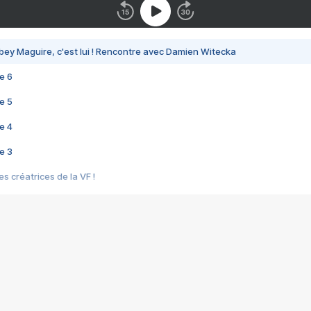
bey Maguire, c'est lui ! Rencontre avec Damien Witecka
e 6
e 5
e 4
e 3
s créatrices de la VF !
e 2
e 1
e Mektoub My Love arrive enfin ! Rencontre avec Shaïn Boumedine et Sal
i : après Toni en famille
elle réalise le bouleversant Dites lui que je l'aime