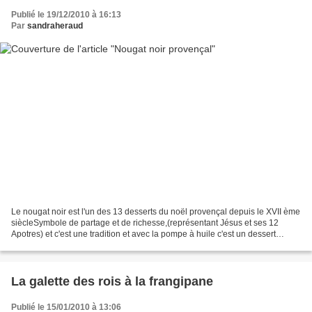
Publié le 19/12/2010 à 16:13
Par
sandraheraud
Le nougat noir est l'un des 13 desserts du noël provençal depuis le XVII ème
siècleSymbole de partage et de richesse,(représentant Jésus et ses 12
Apotres) et c'est une tradition et avec la pompe à huile c'est un dessert
incontournable de la table du...
La galette des rois à la frangipane
Publié le 15/01/2010 à 13:06