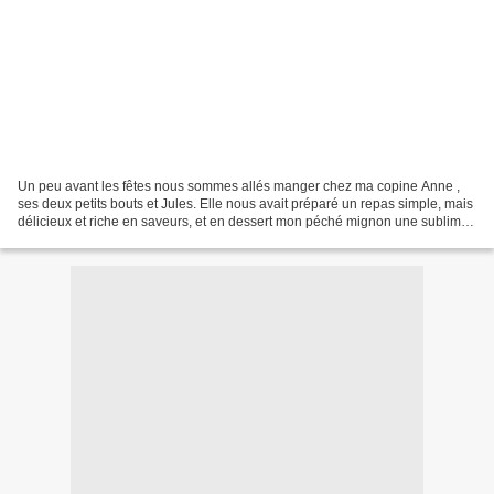
Un peu avant les fêtes nous sommes allés manger chez ma copine Anne ,
ses deux petits bouts et Jules. Elle nous avait préparé un repas simple, mais
délicieux et riche en saveurs, et en dessert mon péché mignon une sublime
tarte au citron! J'ai été complètement...