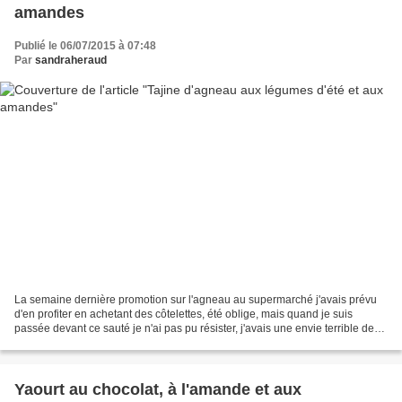
amandes
Publié le 06/07/2015 à 07:48
Par
sandraheraud
La semaine dernière promotion sur l'agneau au supermarché j'avais prévu
d'en profiter en achetant des côtelettes, été oblige, mais quand je suis
passée devant ce sauté je n'ai pas pu résister, j'avais une envie terrible de
tajine. Même si les plats mijotés...
Yaourt au chocolat, à l'amande et aux