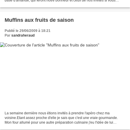
base d'amande, qui feront notre bonheur et ceux de nos invités si vous
préférez les préparer pour...
Muffins aux fruits de saison
Publié le 29/06/2009 à 18:21
Par
sandraheraud
La semaine dernière nous étions invités à prendre l'apéro chez ma
voisine.Etant assez proche d'elle je sais que c'est une vraie gourmande.
Mon four allumé pour une autre préparation culinaire j'eu l'idée de lui
confectionner en même temps ces petits gâteaux...