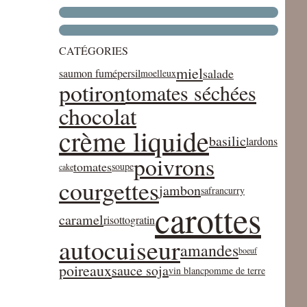
CATÉGORIES
miel
salade
saumon fumé
persil
moelleux
potiron
tomates séchées
chocolat
crème liquide
basilic
lardons
poivrons
tomates
soupe
cake
courgettes
jambon
safran
curry
carottes
caramel
risotto
gratin
autocuiseur
amandes
boeuf
poireaux
sauce soja
vin blanc
pomme de terre