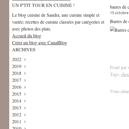
UN P'TIT TOUR EN CUISINE !
barres de 
15 octobre
Le blog cuisine de Sandra, une cuisine simple et
Barres de 
variée; recettes de cuisine classées par catégories et
avec photos des plats.
Accueil du blog
Créer un blog avec CanalBlog
ARCHIVES
2022
2019
Mai
(1)
Posté par 
2018
Avril
Août
(1)
(1)
Tags:
choc
2017
Juin
Décembre
(2)
(2)
2016
Mai
Novembre
Décembre
(2)
(2)
(4)
Vous aime
2015
Avril
Octobre
Novembre
Décembre
(1)
(3)
(1)
(5)
2014
Février
Septembre
Octobre
Novembre
Décembre
(2)
(2)
(3)
(6)
(1)
2013
Janvier
Août
Septembre
Octobre
Novembre
Décembre
(1)
(1)
(3)
(5)
(8)
(2)
2012
Juillet
Août
Septembre
Octobre
Novembre
Décembre
(2)
(3)
(4)
(7)
(7)
(3)
2011
Juin
Juillet
Juillet
Septembre
Octobre
Novembre
Décembre
(3)
(2)
(6)
(9)
(6)
(6)
(5)
2010
Mai
Juin
Juin
Août
Septembre
Octobre
Novembre
Décembre
(4)
(2)
(5)
(4)
(7)
(4)
(13)
(8)