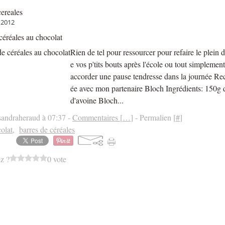
cereales
 2012
céréales au chocolat
Rien de tel pour ressourcer pour refaire le plein 
e vos p'tits bouts après l'école ou tout simplemen
accorder une pause tendresse dans la journée Rece
ée avec mon partenaire Bloch Ingrédients: 150g 
d'avoine Bloch...
sandraheraud à 07:37 -
Commentaires [
…
]
- Permalien [
#
]
olat
,
barres de céréales
z ?
0 vote