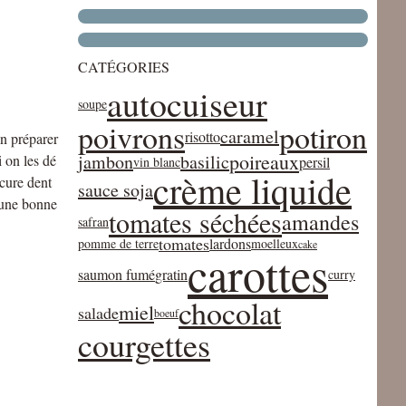
CATÉGORIES
autocuiseur
soupe
poivrons
potiron
caramel
risotto
en préparer
poireaux
jambon
basilic
 on les dé
persil
vin blanc
crème liquide
 cure dent
sauce soja
c une bonne
tomates séchées
amandes
safran
tomates
lardons
pomme de terre
moelleux
cake
carottes
saumon fumé
gratin
curry
chocolat
miel
salade
boeuf
courgettes