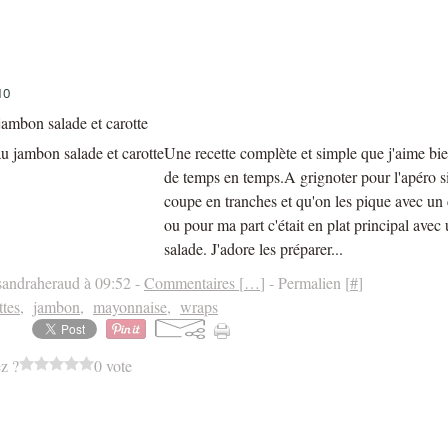
10
ambon salade et carotte
Une recette complète et simple que j'aime bi
de temps en temps.A grignoter pour l'apéro si
coupe en tranches et qu'on les pique avec un
ou pour ma part c'était en plat principal ave
salade. J'adore les préparer...
sandraheraud à 09:52 -
Commentaires [
…
]
- Permalien [
#
]
ttes
,
jambon
,
mayonnaise
,
wraps
z ?
0 vote