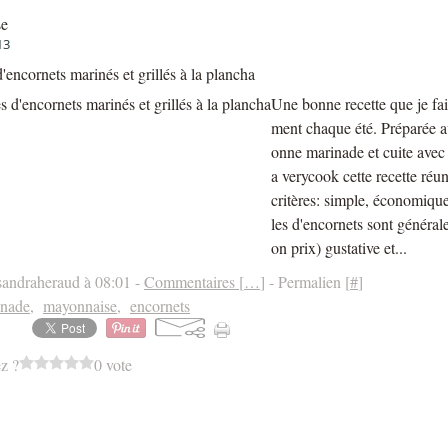
se
13
'encornets marinés et grillés à la plancha
Une bonne recette que je fai
ment chaque été. Préparée a
onne marinade et cuite ave
a verycook cette recette réun
critères: simple, économique
les d'encornets sont généra
on prix) gustative et...
sandraheraud à 08:01 -
Commentaires [
…
]
- Permalien [
#
]
inade
,
mayonnaise
,
encornets
z ?
0 vote