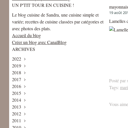
UN P'TIT TOUR EN CUISINE !
mayonnai
19 août 20
Le blog cuisine de Sandra, une cuisine simple et
Lamelles d
variée; recettes de cuisine classées par catégories et
avec photos des plats.
Accueil du blog
Créer un blog avec CanalBlog
ARCHIVES
2022
2019
Mai
(1)
2018
Avril
Août
(1)
(1)
2017
Juin
Décembre
(2)
(2)
Posté par 
2016
Mai
Novembre
Décembre
(2)
(2)
(4)
Tags:
mar
2015
Avril
Octobre
Novembre
Décembre
(1)
(3)
(1)
(5)
2014
Février
Septembre
Octobre
Novembre
Décembre
(2)
(2)
(3)
(6)
(1)
Vous aime
2013
Janvier
Août
Septembre
Octobre
Novembre
Décembre
(1)
(1)
(3)
(5)
(8)
(2)
2012
Juillet
Août
Septembre
Octobre
Novembre
Décembre
(2)
(3)
(4)
(7)
(7)
(3)
2011
Juin
Juillet
Juillet
Septembre
Octobre
Novembre
Décembre
(3)
(2)
(6)
(9)
(6)
(6)
(5)
2010
Mai
Juin
Juin
Août
Septembre
Octobre
Novembre
Décembre
(4)
(2)
(5)
(4)
(7)
(4)
(13)
(8)