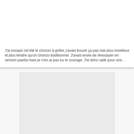
J'ai essayé cet été le chorizo à griller, j'avais trouvé ça pas mal plus moelleux
et plus tendre qu'un chorizo traditionnel. J'avais envie de réessayer en
version paella mais je n'en ai pas eu le courage. J'ai donc opté pour une
version plus facile, un...