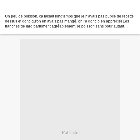
Un peu de poisson, ça faisait longtemps que je n'avais pas publié de recette
dessus et donc qu'on en avais pas mangé, on l'a donc bien apprécié! Les
tranches de lard parfument agréablement, le poisson sans pour autant
cacher son goût; de plus la p'tite...
Publicité