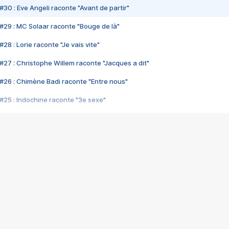
#30 : Eve Angeli raconte "Avant de partir"
#29 : MC Solaar raconte "Bouge de là"
28 : Lorie raconte "Je vais vite"
#27 : Christophe Willem raconte "Jacques a dit"
#26 : Chimène Badi raconte "Entre nous"
#25 : Indochine raconte "3e sexe"
#24 : Zaho raconte "C'est chelou"
#23 : Patrick Bruel raconte "Au café des délices"
#22 : Kyo raconte "Le chemin"
#21 : Nolwenn Leroy raconte "Cassé"
#20 : Patrick Hernandez raconte "Born to be alive"
#19 : Lorie raconte "Près de moi"
#18 : Michael Jones raconte "A nos actes manqués" (avec Jean-Jacque