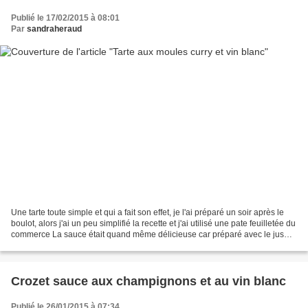
Publié le 17/02/2015 à 08:01
Par
sandraheraud
Une tarte toute simple et qui a fait son effet, je l'ai préparé un soir après le
boulot, alors j'ai un peu simplifié la recette et j'ai utilisé une pate feuilletée du
commerce La sauce était quand même délicieuse car préparé avec le jus
des moules réduit...
Crozet sauce aux champignons et au vin blanc
Publié le 26/01/2015 à 07:34