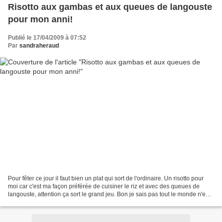
Risotto aux gambas et aux queues de langouste
pour mon anni!
Publié le 17/04/2009 à 07:52
Par
sandraheraud
Pour fêter ce jour il faut bien un plat qui sort de l'ordinaire. Un risotto pour
moi car c'est ma façon préférée de cuisiner le riz et avec des queues de
langouste, attention ça sort le grand jeu. Bon je sais pas tout le monde n'en a
dans son congel mais...