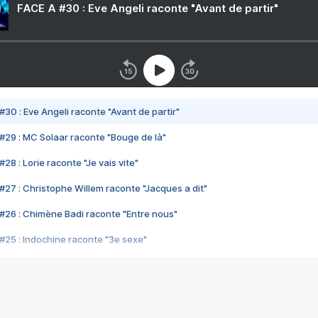
FACE A #30 : Eve Angeli raconte "Avant de partir"
#30 : Eve Angeli raconte "Avant de partir"
#29 : MC Solaar raconte "Bouge de là"
28 : Lorie raconte "Je vais vite"
#27 : Christophe Willem raconte "Jacques a dit"
#26 : Chimène Badi raconte "Entre nous"
#25 : Indochine raconte "3e sexe"
#24 : Zaho raconte "C'est chelou"
#23 : Patrick Bruel raconte "Au café des délices"
#22 : Kyo raconte "Le chemin"