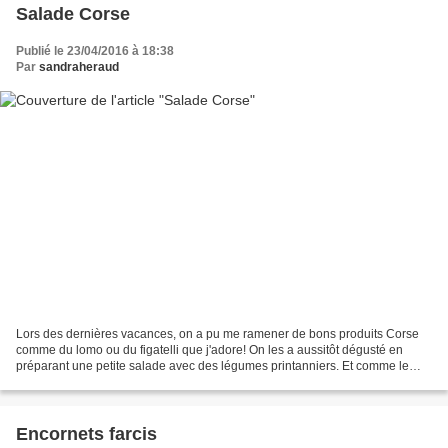
Salade Corse
Publié le 23/04/2016 à 18:38
Par
sandraheraud
Lors des dernières vacances, on a pu me ramener de bons produits Corse
comme du lomo ou du figatelli que j'adore! On les a aussitôt dégusté en
préparant une petite salade avec des légumes printanniers. Et comme le
soleil commence à nous réchauffer j'ai...
Encornets farcis