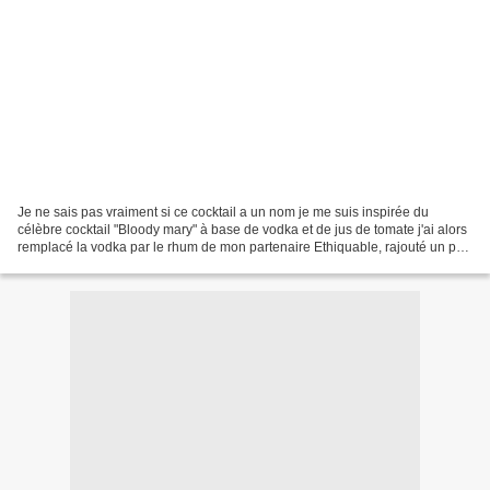
Je ne sais pas vraiment si ce cocktail a un nom je me suis inspirée du
célèbre cocktail "Bloody mary" à base de vodka et de jus de tomate j'ai alors
remplacé la vodka par le rhum de mon partenaire Ethiquable, rajouté un peu
de sucre et de nectar de citron...