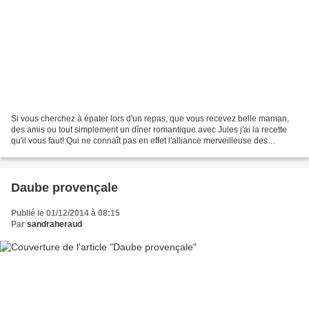
Si vous cherchez à épater lors d'un repas, que vous recevez belle maman,
des amis ou tout simplement un dîner romantique avec Jules j'ai la recette
qu'il vous faut! Qui ne connaît pas en effet l'alliance merveilleuse des
crustacés avec une sauce à base...
Daube provençale
Publié le 01/12/2014 à 08:15
Par
sandraheraud