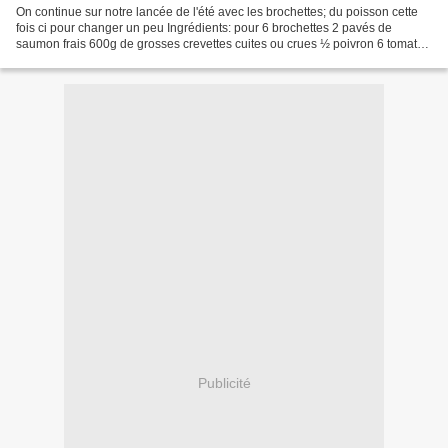
On continue sur notre lancée de l'été avec les brochettes; du poisson cette
fois ci pour changer un peu Ingrédients: pour 6 brochettes 2 pavés de
saumon frais 600g de grosses crevettes cuites ou crues ½ poivron 6 tomates
cerises Pour la marinade: 1 gousse...
Publicité