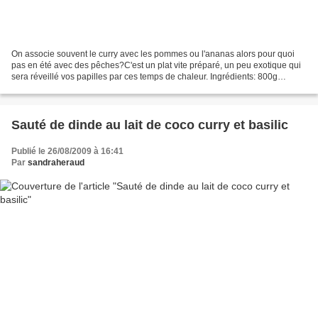
On associe souvent le curry avec les pommes ou l'ananas alors pour quoi
pas en été avec des pêches?C'est un plat vite préparé, un peu exotique qui
sera réveillé vos papilles par ces temps de chaleur. Ingrédients: 800g
d'escalopes de dinde 2 cébettes 200g...
Sauté de dinde au lait de coco curry et basilic
Publié le 26/08/2009 à 16:41
Par
sandraheraud