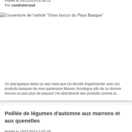
Publié le 24/11/2014 à 08:12
Par
sandraheraud
Un plat typique italien je sais mais que j'ai décidé d'agrémenter avec les
produits basques de mon partenaire Maison Arosteguy afin de lui donner
encore un peu plus de piquant J'ai sélectionné des produits comme la
moutarde à la vanille, la poudre de...
Poêlée de légumes d'automne aux marrons et
aux quenelles
Publié le 10/11/2014 à 07:48