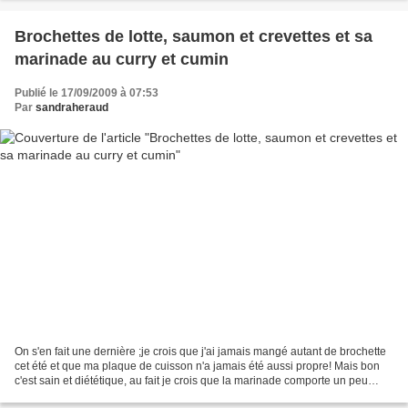
Brochettes de lotte, saumon et crevettes et sa
marinade au curry et cumin
Publié le 17/09/2009 à 07:53
Par
sandraheraud
On s'en fait une dernière ;je crois que j'ai jamais mangé autant de brochette
cet été et que ma plaque de cuisson n'a jamais été aussi propre! Mais bon
c'est sain et diététique, au fait je crois que la marinade comporte un peu
d'huile, et puis zut si...