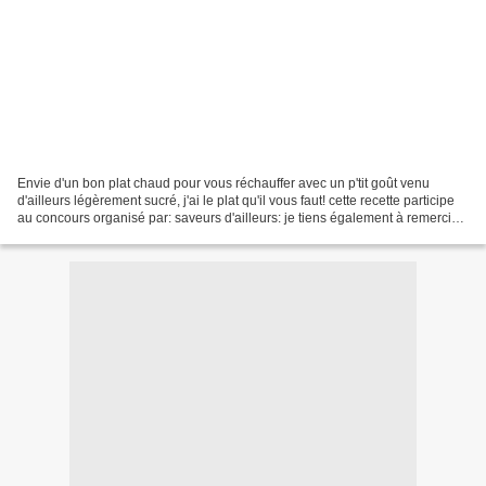
Envie d'un bon plat chaud pour vous réchauffer avec un p'tit goût venu
d'ailleurs légèrement sucré, j'ai le plat qu'il vous faut! cette recette participe
au concours organisé par: saveurs d'ailleurs: je tiens également à remercier
le blog la folie sucrée...