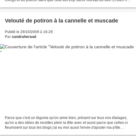
cette tajine...
Velouté de potiron à la cannelle et muscade
Publié le 29/10/2009 à 16:29
Par
sandraheraud
Parce que c'est un légume qu'on aime bien, présent sur tous nos étalages;
qu'on a des idées de recettes plein la tête avec et aussi parce que celles-ci
fleurissent sur tous les blogs j'ai eu moi aussi l'envie d'ajouter ma p'tite
touche personnelle avec...