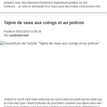
préparé avec des légumes d'automne légèrement gratiné sur les
contours….je vous le demande Et si vous avez des restes c'est encore mieux
pourquoi pas une association avec une autre...
Tajine de veau aux coings et au potiron
Publié le 08/11/2010 à 08:26
Par
sandraheraud
J'adore le sucré salé mais voilà trop de sucré dans les plats tue les plats (ça
je crois bien que c'était la phrase du jour!)Alors cuisiner une tajine avec des
coings et du potiron sans que cela soit trop sucré relevait du défi! Et bien non