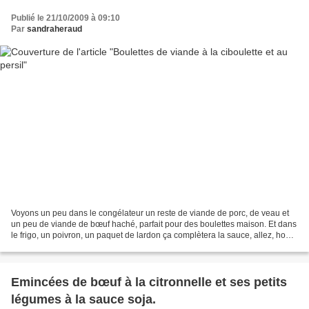
Publié le 21/10/2009 à 09:10
Par
sandraheraud
Voyons un peu dans le congélateur un reste de viande de porc, de veau et
un peu de viande de bœuf haché, parfait pour des boulettes maison. Et dans
le frigo, un poivron, un paquet de lardon ça complètera la sauce, allez, hop,
hop on s'y met! Ingrédients:...
Emincées de bœuf à la citronnelle et ses petits
légumes à la sauce soja.