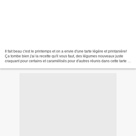
Il fait beau c'est le printemps et on a envie d'une tarte légère et printanière!
Ça tombe bien j'ai la recette qu'il vous faut, des légumes nouveaux juste
craquant pour certains et caramélisés pour d'autres réunis dans cette tarte le
tout fait maison!...