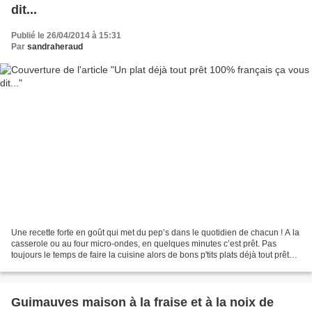
dit...
Publié le 26/04/2014 à 15:31
Par
sandraheraud
Une recette forte en goût qui met du pep’s dans le quotidien de chacun ! A la
casserole ou au four micro-ondes, en quelques minutes c’est prêt. Pas
toujours le temps de faire la cuisine alors de bons p'tits plats déjà tout prêts
je dois dire que de temps...
Guimauves maison à la fraise et à la noix de