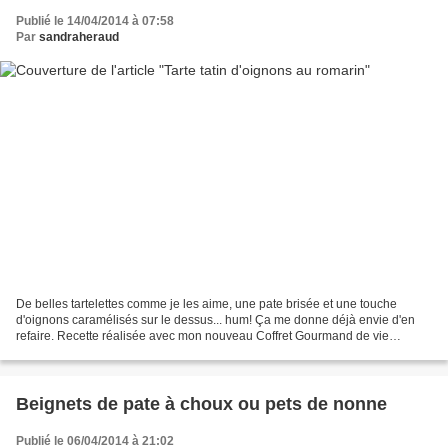
Publié le 14/04/2014 à 07:58
Par
sandraheraud
De belles tartelettes comme je les aime, une pate brisée et une touche
d'oignons caramélisés sur le dessus... hum! Ça me donne déjà envie d'en
refaire. Recette réalisée avec mon nouveau Coffret Gourmand de vie
pratique Ingrédients: pour 4 tartelettes...
Beignets de pate à choux ou pets de nonne
Publié le 06/04/2014 à 21:02