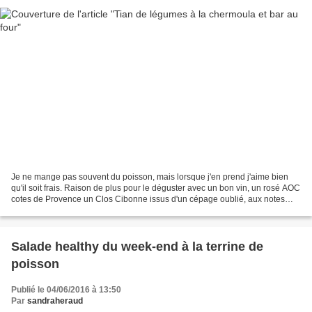
Je ne mange pas souvent du poisson, mais lorsque j'en prend j'aime bien
qu'il soit frais. Raison de plus pour le déguster avec un bon vin, un rosé AOC
cotes de Provence un Clos Cibonne issus d'un cépage oublié, aux notes
légèrement épicées du site Au...
Salade healthy du week-end à la terrine de
poisson
Publié le 04/06/2016 à 13:50
Par
sandraheraud