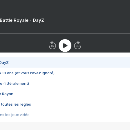
 Battle Royale - DayZ
 DayZ
 a 13 ans (et vous l'avez ignoré)
e (littéralement)
im Rayan
 toutes les règles
s les jeux vidéo
us choquant de Rockstar ? - Le scandale BULLY