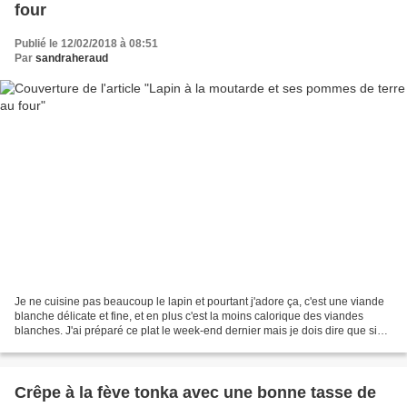
four
Publié le 12/02/2018 à 08:51
Par
sandraheraud
Je ne cuisine pas beaucoup le lapin et pourtant j'adore ça, c'est une viande
blanche délicate et fine, et en plus c'est la moins calorique des viandes
blanches. J'ai préparé ce plat le week-end dernier mais je dois dire que si
vous le proposez avec un...
Crêpe à la fève tonka avec une bonne tasse de