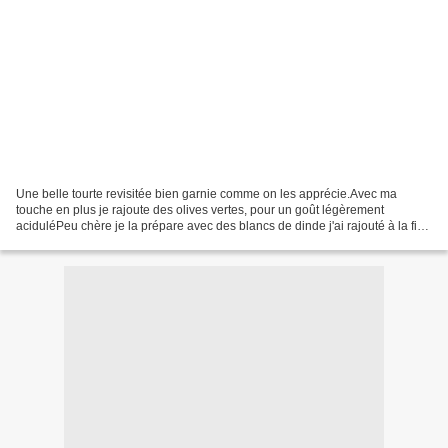
Une belle tourte revisitée bien garnie comme on les apprécie.Avec ma
touche en plus je rajoute des olives vertes, pour un goût légèrement
aciduléPeu chère je la prépare avec des blancs de dinde j'ai rajouté à la fin
quelques dés de foie gras pour ces...