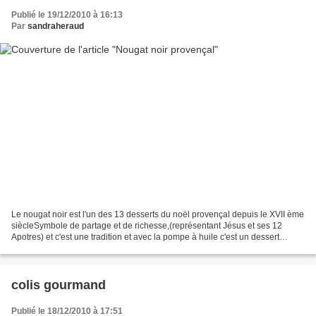
Publié le 19/12/2010 à 16:13
Par
sandraheraud
Le nougat noir est l'un des 13 desserts du noël provençal depuis le XVII ème
siècleSymbole de partage et de richesse,(représentant Jésus et ses 12
Apotres) et c'est une tradition et avec la pompe à huile c'est un dessert
incontournable de la table du...
colis gourmand
Publié le 18/12/2010 à 17:51