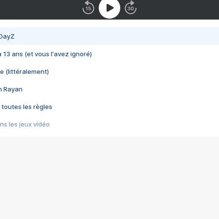
 DayZ
 a 13 ans (et vous l'avez ignoré)
e (littéralement)
im Rayan
 toutes les règles
s les jeux vidéo
us choquant de Rockstar ? - Le scandale BULLY
e plus moche de Steam
du RÊVE tourne au CAUCHEMAR
pendant 8 heures
it… à tort