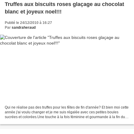
Truffes aux biscuits roses glaçage au chocolat
blanc et joyeux noel!!!
Publié le 24/12/2010 à 16:27
Par
sandraheraud
Qui ne réalise pas des truffes pour les fêtes de fin d'année? Et bien moi cette
année j'ai voulu changer et je me suis régalée avec ces petites boules
sucrées et colorées.Une touche à la fois féminine et gourmande à la fin du
repas mais comment y résister?moi...