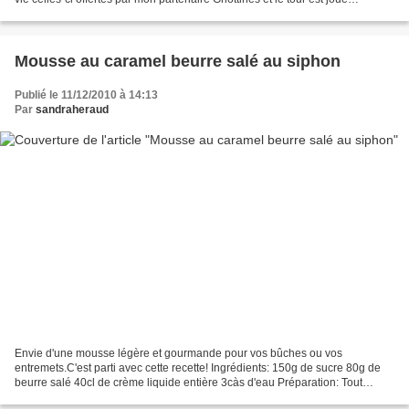
Ingrédients: pour 30 chocolats...
Mousse au caramel beurre salé au siphon
Publié le 11/12/2010 à 14:13
Par
sandraheraud
Envie d'une mousse légère et gourmande pour vos bûches ou vos
entremets.C'est parti avec cette recette! Ingrédients: 150g de sucre 80g de
beurre salé 40cl de crème liquide entière 3càs d'eau Préparation: Tout
d'abord faire un caramel avec le sucre et...