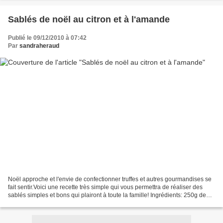
Sablés de noël au citron et à l'amande
Publié le 09/12/2010 à 07:42
Par
sandraheraud
Noël approche et l'envie de confectionner truffes et autres gourmandises se
fait sentir.Voici une recette très simple qui vous permettra de réaliser des
sablés simples et bons qui plairont à toute la famille! Ingrédients: 250g de
farine 1 œuf+ 1 jaune...