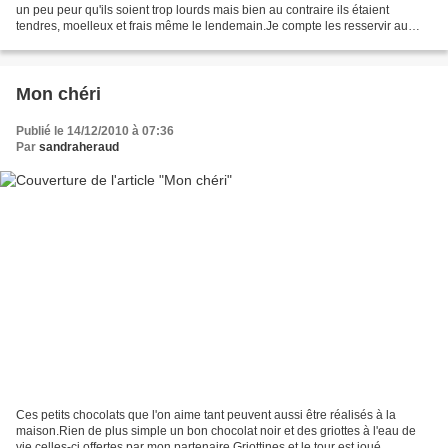
un peu peur qu'ils soient trop lourds mais bien au contraire ils étaient
tendres, moelleux et frais même le lendemain.Je compte les resservir au
repas du réveillon; ils s'accommodent...
Mon chéri
Publié le 14/12/2010 à 07:36
Par
sandraheraud
Ces petits chocolats que l'on aime tant peuvent aussi être réalisés à la
maison.Rien de plus simple un bon chocolat noir et des griottes à l'eau de
vie celles-ci offertes par mon partenaire Griottines et le tour est joué