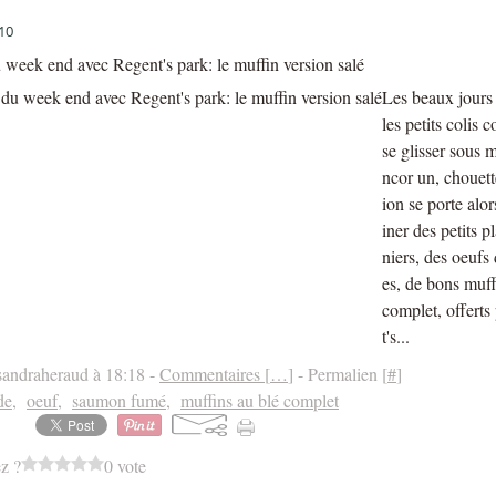
10
week end avec Regent's park: le muffin version salé
Les beaux jours 
les petits colis 
se glisser sous 
ncor un, chouett
ion se porte alor
iner des petits p
niers, des oeufs
es, de bons muff
complet, offerts
t's...
sandraheraud à 18:18 -
Commentaires [
…
]
- Permalien [
#
]
de
,
oeuf
,
saumon fumé
,
muffins au blé complet
z ?
0 vote