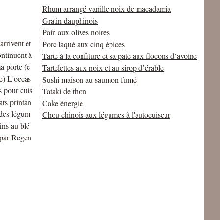
Rhum arrangé vanille noix de macadamia
Gratin dauphinois
Pain aux olives noires
arrivent et
Porc laqué aux cinq épices
continuent à
Tarte à la confiture et sa pate aux flocons d’avoine
ma porte (e
Tartelettes aux noix et au sirop d’érable
e) L'occas
Sushi maison au saumon fumé
s pour cuis
Tataki de thon
lats printan
Cake énergie
 des légum
Chou chinois aux légumes à l'autocuiseur
ins au blé
 par Regen