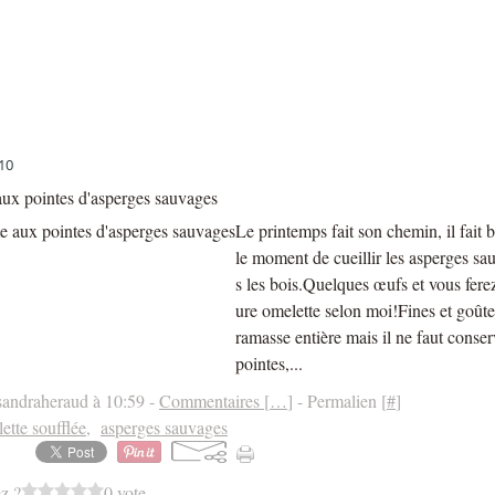
10
ux pointes d'asperges sauvages
Le printemps fait son chemin, il fait b
le moment de cueillir les asperges s
s les bois.Quelques œufs et vous ferez
ure omelette selon moi!Fines et goûte
ramasse entière mais il ne faut conser
pointes,...
sandraheraud à 10:59 -
Commentaires [
…
]
- Permalien [
#
]
ette soufflée
,
asperges sauvages
z ?
0 vote