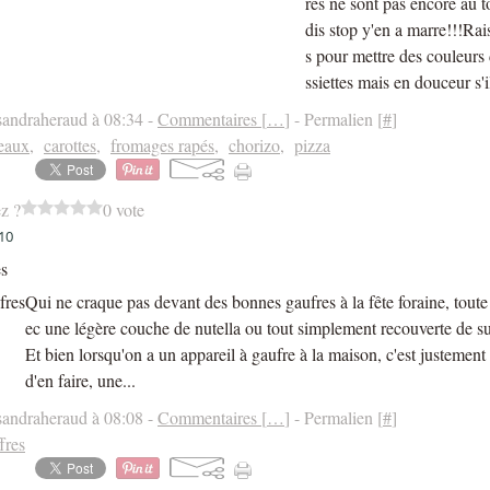
res ne sont pas encore au 
dis stop y'en a marre!!!Rai
s pour mettre des couleurs
ssiettes mais en douceur s'il
sandraheraud à 08:34 -
Commentaires [
…
]
- Permalien [
#
]
eaux
,
carottes
,
fromages rapés
,
chorizo
,
pizza
z ?
0 vote
10
es
Qui ne craque pas devant des bonnes gaufres à la fête foraine, tout
ec une légère couche de nutella ou tout simplement recouverte de su
Et bien lorsqu'on a un appareil à gaufre à la maison, c'est justement
d'en faire, une...
sandraheraud à 08:08 -
Commentaires [
…
]
- Permalien [
#
]
fres