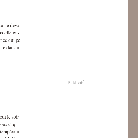
eau ne deva
 moelleux s
ance qui pe
ure dans u
Publicité
out le soir
ous et q
 températu