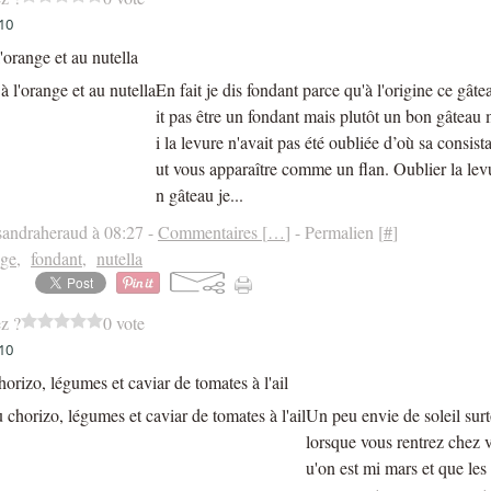
10
'orange et au nutella
En fait je dis fondant parce qu'à l'origine ce gât
it pas être un fondant mais plutôt un bon gâteau
i la levure n'avait pas été oubliée d’où sa consist
ut vous apparaître comme un flan. Oublier la lev
n gâteau je...
sandraheraud à 08:27 -
Commentaires [
…
]
- Permalien [
#
]
nge
,
fondant
,
nutella
z ?
0 vote
10
horizo, légumes et caviar de tomates à l'ail
Un peu envie de soleil surt
lorsque vous rentrez chez v
u'on est mi mars et que les