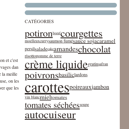
CATÉGORIES
courgettes
potiron
boeuf
sauce soja
caramel
saumon fumé
moelleux
curry
chocolat
amandes
salade
persil
cake
risotto
pomme de terre
crème liquide
on et c'est
gratin
safran
auvages dan
poivrons
basilic
 la meille
lardons
carottes
use, on les
poireaux
jambon
ver que les
miel
tomates
vin blanc
tomates séchées
soupe
autocuiseur