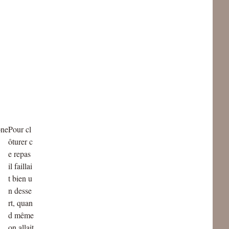
Pour cl
ôturer c
e repas
il faillai
t bien u
n desse
rt, quan
d même
on allait