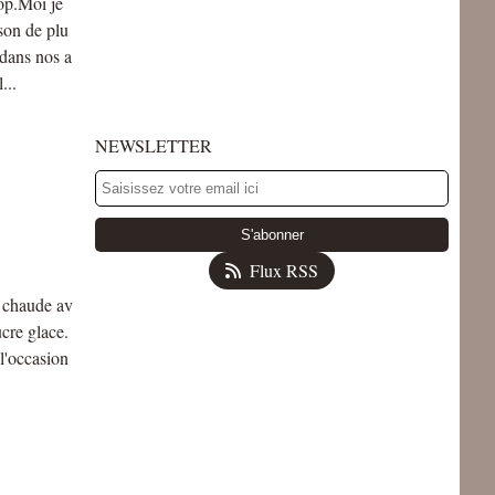
top.Moi je
son de plu
 dans nos a
...
NEWSLETTER
Flux RSS
e chaude av
cre glace.
 l'occasion