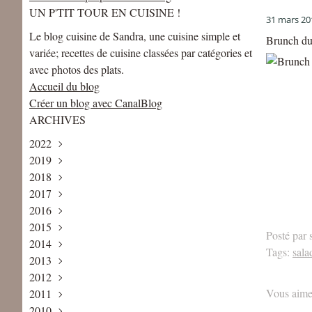
UN P'TIT TOUR EN CUISINE !
31 mars 20
Le blog cuisine de Sandra, une cuisine simple et
Brunch du 
variée; recettes de cuisine classées par catégories et
avec photos des plats.
Accueil du blog
Créer un blog avec CanalBlog
ARCHIVES
2022
2019
Mai
(1)
2018
Avril
Août
(1)
(1)
2017
Juin
Décembre
(2)
(2)
2016
Mai
Novembre
Décembre
(2)
(2)
(4)
2015
Avril
Octobre
Novembre
Décembre
(1)
(3)
(1)
(5)
Posté par 
2014
Février
Septembre
Octobre
Novembre
Décembre
(2)
(2)
(3)
(6)
(1)
Tags:
sala
2013
Janvier
Août
Septembre
Octobre
Novembre
Décembre
(1)
(1)
(3)
(5)
(8)
(2)
2012
Juillet
Août
Septembre
Octobre
Novembre
Décembre
(2)
(3)
(4)
(7)
(7)
(3)
Vous aime
2011
Juin
Juillet
Juillet
Septembre
Octobre
Novembre
Décembre
(3)
(2)
(6)
(9)
(6)
(6)
(5)
2010
Mai
Juin
Juin
Août
Septembre
Octobre
Novembre
Décembre
(4)
(2)
(5)
(4)
(7)
(4)
(13)
(8)