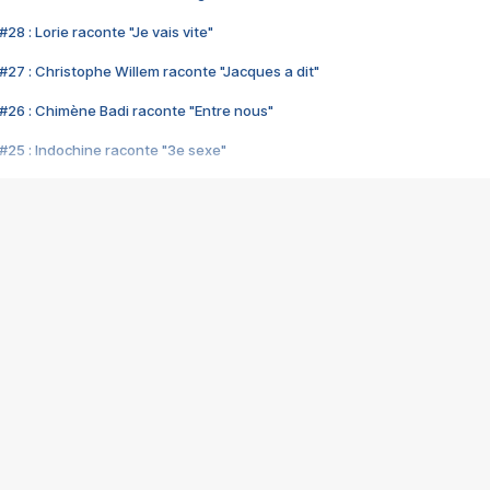
28 : Lorie raconte "Je vais vite"
#27 : Christophe Willem raconte "Jacques a dit"
#26 : Chimène Badi raconte "Entre nous"
#25 : Indochine raconte "3e sexe"
#24 : Zaho raconte "C'est chelou"
#23 : Patrick Bruel raconte "Au café des délices"
#22 : Kyo raconte "Le chemin"
#21 : Nolwenn Leroy raconte "Cassé"
#20 : Patrick Hernandez raconte "Born to be alive"
#19 : Lorie raconte "Près de moi"
#18 : Michael Jones raconte "A nos actes manqués" (avec Jean-Jacque
#17 : Khaled raconte "Aïcha"