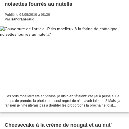
noisettes fourrés au nutella
Publié le 04/05/2010 à 08:30
Par
sandraheraud
Ces p'tits moelleux étaient divins, je dis bien "étaient" car j'ai à peine eu le
temps de prendre la photo mon seul regret de n'en avoir fait que 8!Mais ça
fait rien je n'hésiterais pas à doubler les proportions la prochaine fois!
Ingrédients: 2 œufs...
Cheesecake à la crème de nougat et au nut'