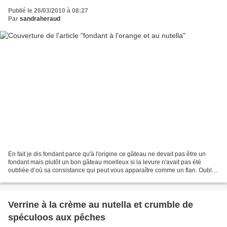
Publié le 26/03/2010 à 08:27
Par
sandraheraud
En fait je dis fondant parce qu'à l'origine ce gâteau ne devait pas être un
fondant mais plutôt un bon gâteau moelleux si la levure n'avait pas été
oubliée d’où sa consistance qui peut vous apparaître comme un flan. Oublier
la levure dans un gâteau je...
Verrine à la crème au nutella et crumble de
spéculoos aux pêches