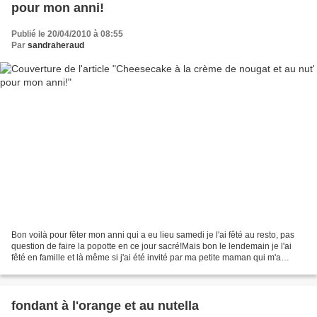
pour mon anni!
Publié le 20/04/2010 à 08:55
Par
sandraheraud
Bon voilà pour fêter mon anni qui a eu lieu samedi je l'ai fêté au resto, pas
question de faire la popotte en ce jour sacré!Mais bon le lendemain je l'ai
fêté en famille et là même si j'ai été invité par ma petite maman qui m'a
d'ailleurs fait un très...
fondant à l'orange et au nutella