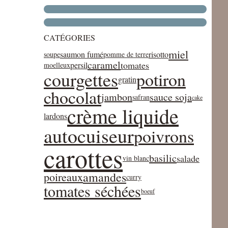
CATÉGORIES
miel
saumon fumé
risotto
soupe
pomme de terre
caramel
tomates
persil
moelleux
courgettes
potiron
gratin
chocolat
jambon
sauce soja
safran
cake
crème liquide
lardons
autocuiseur
poivrons
carottes
basilic
salade
vin blanc
amandes
poireaux
curry
tomates séchées
boeuf