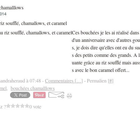
chamalllows
2014
riz soufflé, chamallows, et caramel
Ces bouchées je les ai réalisé dans
d'un anniversaire avec d'autres go
s, je dois dire qu'elles ont eu du s
s des petits comme des grands. A l
uante grâce au riz soufflé mais aus
s avec le bon caramel offert...
sandraheraud à 07:48 -
Commentaires [
…
]
- Permalien [
#
]
mel
,
bouchées chamalllows
z ?
0 vote