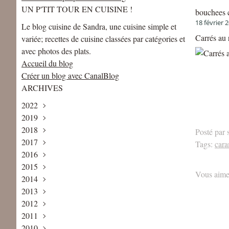
UN P'TIT TOUR EN CUISINE !
bouchees 
18 février 
Le blog cuisine de Sandra, une cuisine simple et
Carrés au 
variée; recettes de cuisine classées par catégories et
avec photos des plats.
Accueil du blog
Créer un blog avec CanalBlog
ARCHIVES
2022
2019
Mai
(1)
2018
Avril
Août
(1)
(1)
Posté par 
2017
Juin
Décembre
(2)
(2)
Tags:
cara
2016
Mai
Novembre
Décembre
(2)
(2)
(4)
2015
Avril
Octobre
Novembre
Décembre
(1)
(3)
(1)
(5)
Vous aime
2014
Février
Septembre
Octobre
Novembre
Décembre
(2)
(2)
(3)
(6)
(1)
2013
Janvier
Août
Septembre
Octobre
Novembre
Décembre
(1)
(1)
(3)
(5)
(8)
(2)
2012
Juillet
Août
Septembre
Octobre
Novembre
Décembre
(2)
(3)
(4)
(7)
(7)
(3)
2011
Juin
Juillet
Juillet
Septembre
Octobre
Novembre
Décembre
(3)
(2)
(6)
(9)
(6)
(6)
(5)
2010
Mai
Juin
Juin
Août
Septembre
Octobre
Novembre
Décembre
(4)
(2)
(5)
(4)
(7)
(4)
(13)
(8)