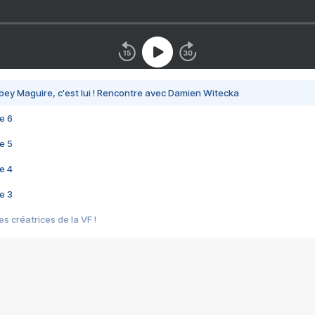
bey Maguire, c'est lui ! Rencontre avec Damien Witecka
e 6
e 5
e 4
e 3
s créatrices de la VF !
e 2
e 1
e Mektoub My Love arrive enfin ! Rencontre avec Shaïn Boumedine et Sal