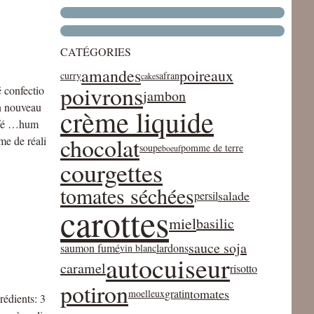
CATÉGORIES
amandes
poireaux
curry
safran
cake
poivrons
é confectio
jambon
on nouveau
crème liquide
café …hum
chocolat
me de réali
soupe
pomme de terre
boeuf
courgettes
tomates séchées
salade
persil
carottes
miel
basilic
sauce soja
saumon fumé
lardons
vin blanc
autocuiseur
caramel
risotto
potiron
tomates
gratin
moelleux
rédients: 3