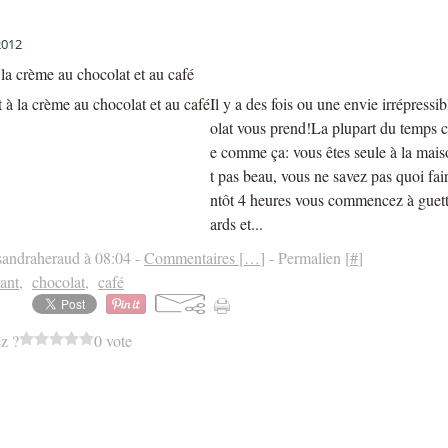
2012
la crème au chocolat et au café
Il y a des fois ou une envie irrépressi
olat vous prend!La plupart du temps c
e comme ça: vous êtes seule à la maiso
t pas beau, vous ne savez pas quoi faire
ntôt 4 heures vous commencez à guette
ards et...
sandraheraud à 08:04 -
Commentaires [
…
]
- Permalien [
#
]
ant
,
chocolat
,
café
z ?
0 vote