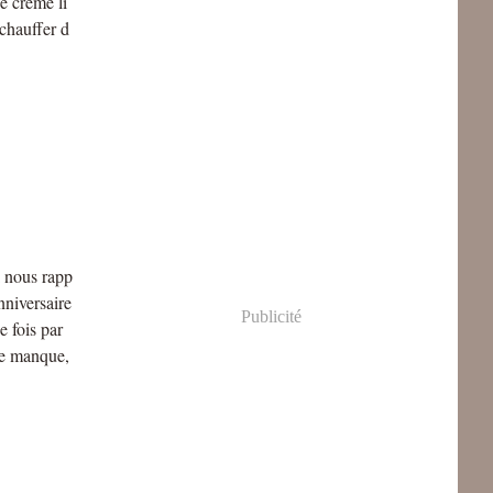
e crème li
chauffer d
i nous rapp
nniversaire
Publicité
e fois par
de manque,