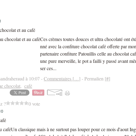
1
hocolat et au café
Ces crèmes toutes douces et ultra chocolaté ont ét
nné avec la confiture chocolat café offerte par m
partenaire confiture Patouillis celle au chocolat 
une pure merveille, le pot a failli y passé avant mê
ser ces...
sandraheraud à 10:07 -
Commentaires [
…
]
- Permalien [
#
]
e chocolat
,
café
z ?
0 vote
10
café
Un classique mais à ne surtout pas louper pour ce mois d'aout Ing