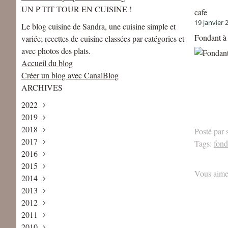
UN P'TIT TOUR EN CUISINE !
cafe
19 janvier 
Le blog cuisine de Sandra, une cuisine simple et
Fondant à 
variée; recettes de cuisine classées par catégories et
avec photos des plats.
Accueil du blog
Créer un blog avec CanalBlog
ARCHIVES
2022
2019
Mai
(1)
2018
Avril
Août
(1)
(1)
Posté par 
2017
Juin
Décembre
(2)
(2)
Tags:
fond
2016
Mai
Novembre
Décembre
(2)
(2)
(4)
2015
Avril
Octobre
Novembre
Décembre
(1)
(3)
(1)
(5)
Vous aime
2014
Février
Septembre
Octobre
Novembre
Décembre
(2)
(2)
(3)
(6)
(1)
2013
Janvier
Août
Septembre
Octobre
Novembre
Décembre
(1)
(1)
(3)
(5)
(8)
(2)
2012
Juillet
Août
Septembre
Octobre
Novembre
Décembre
(2)
(3)
(4)
(7)
(7)
(3)
2011
Juin
Juillet
Juillet
Septembre
Octobre
Novembre
Décembre
(3)
(2)
(6)
(9)
(6)
(6)
(5)
2010
Mai
Juin
Juin
Août
Septembre
Octobre
Novembre
Décembre
(4)
(2)
(5)
(4)
(7)
(4)
(13)
(8)