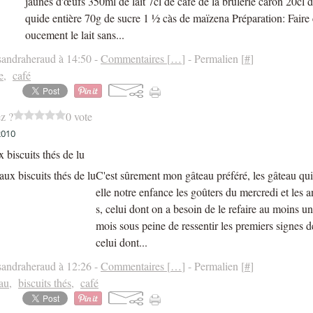
jaunes d'œufs 350ml de lait 7cl de café de la brulerie caron 20cl d
quide entière 70g de sucre 1 ½ càs de maïzena Préparation: Faire 
oucement le lait sans...
sandraheraud à 14:50 -
Commentaires [
…
]
- Permalien [
#
]
e
,
café
z ?
0 vote
2010
 biscuits thés de lu
C'est sûrement mon gâteau préféré, les gâteau qu
elle notre enfance les goûters du mercredi et les a
s, celui dont on a besoin de le refaire au moins un
mois sous peine de ressentir les premiers signes 
celui dont...
sandraheraud à 12:26 -
Commentaires [
…
]
- Permalien [
#
]
au
,
biscuits thés
,
café