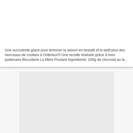
Une succulente glace pour terminer la saison en beauté et le petit plus des
morceaux de cookies à l'intérieur!!! Une recette réalisée grâce à mon
partenaire Biscuiterie La Mère Poulard Ingrédients: 200g de chocolat au lait
et au caramel (milka aux daims...