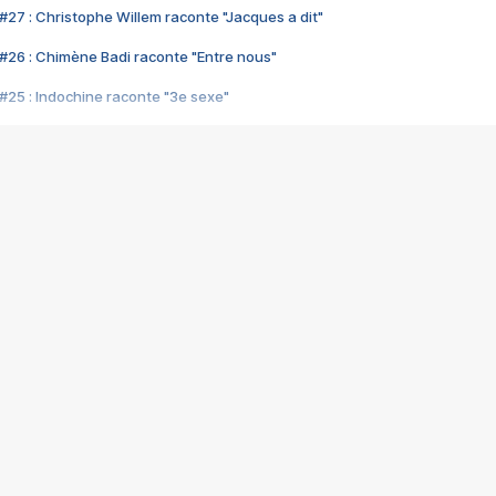
#27 : Christophe Willem raconte "Jacques a dit"
#26 : Chimène Badi raconte "Entre nous"
#25 : Indochine raconte "3e sexe"
#24 : Zaho raconte "C'est chelou"
#23 : Patrick Bruel raconte "Au café des délices"
#22 : Kyo raconte "Le chemin"
#21 : Nolwenn Leroy raconte "Cassé"
#20 : Patrick Hernandez raconte "Born to be alive"
#19 : Lorie raconte "Près de moi"
#18 : Michael Jones raconte "A nos actes manqués" (avec Jean-Jacque
#17 : Khaled raconte "Aïcha"
#16 : Corneille raconte "Parce qu'on vient de loin"
#15 : Indochine raconte "L'aventurier"