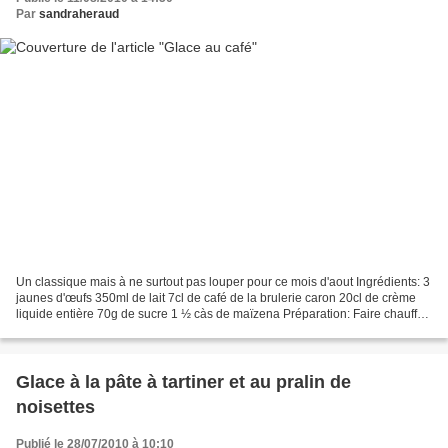
Par
sandraheraud
Un classique mais à ne surtout pas louper pour ce mois d'aout Ingrédients: 3
jaunes d'œufs 350ml de lait 7cl de café de la brulerie caron 20cl de crème
liquide entière 70g de sucre 1 ½ càs de maïzena Préparation: Faire chauffer
doucement le lait sans...
Glace à la pâte à tartiner et au pralin de
noisettes
Publié le 28/07/2010 à 10:10