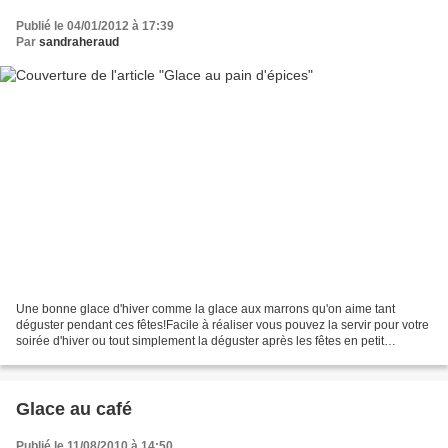
Publié le 04/01/2012 à 17:39
Par
sandraheraud
Une bonne glace d'hiver comme la glace aux marrons qu'on aime tant
déguster pendant ces fêtes!Facile à réaliser vous pouvez la servir pour votre
soirée d'hiver ou tout simplement la déguster après les fêtes en petit
encasElle glissera sur votre palais...
Glace au café
Publié le 11/08/2010 à 14:50