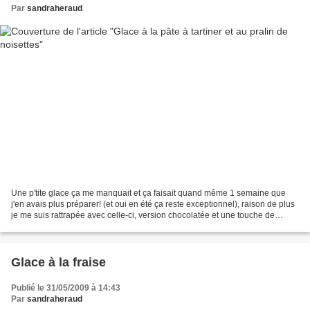
Par
sandraheraud
Une p'tite glace ça me manquait et ça faisait quand même 1 semaine que
j'en avais plus préparer! (et oui en été ça reste exceptionnel), raison de plus
je me suis rattrapée avec celle-ci, version chocolatée et une touche de
craquant avec du pralin maison…...
Glace à la fraise
Publié le 31/05/2009 à 14:43
Par
sandraheraud