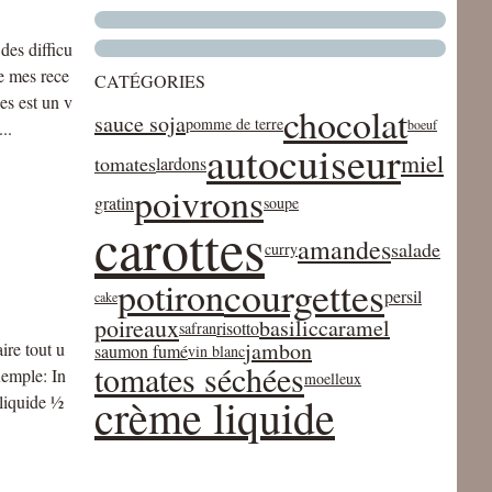
des difficu
de mes rece
CATÉGORIES
es est un v
chocolat
sauce soja
pomme de terre
boeuf
..
autocuiseur
miel
tomates
lardons
poivrons
gratin
soupe
carottes
amandes
salade
curry
courgettes
potiron
persil
cake
poireaux
basilic
caramel
risotto
safran
jambon
ire tout u
saumon fumé
vin blanc
tomates séchées
xemple: In
moelleux
crème liquide
 liquide ½