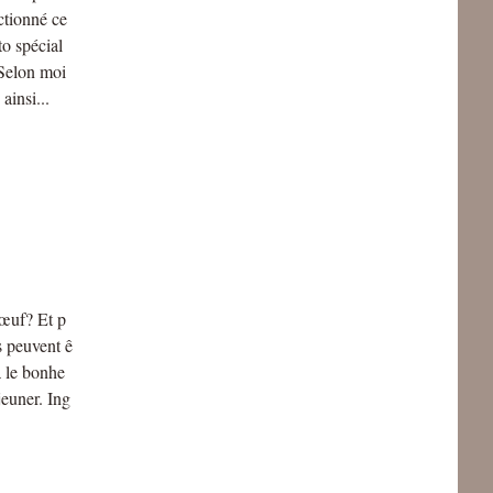
ctionné ce
to spécial
 Selon moi
ainsi...
d'œuf? Et p
s peuvent ê
à le bonhe
euner. Ing