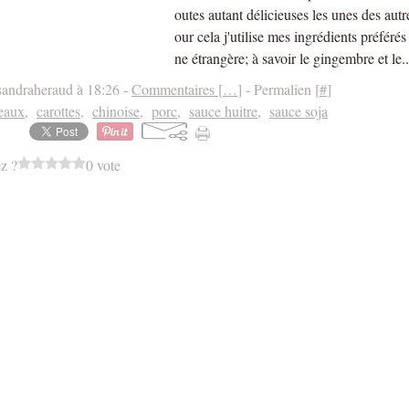
outes autant délicieuses les unes des autr
our cela j'utilise mes ingrédients préférés 
ne étrangère; à savoir le gingembre et le..
sandraheraud à 18:26 -
Commentaires [
…
]
- Permalien [
#
]
eaux
,
carottes
,
chinoise
,
porc
,
sauce huitre
,
sauce soja
z ?
0 vote