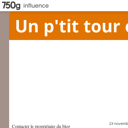
Un p'tit tour 
23 novemb
Contacter le propriétaire du blog