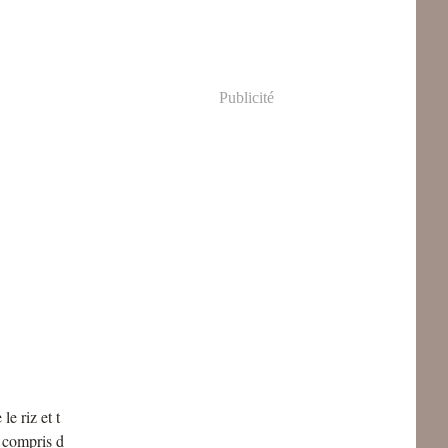
Publicité
e riz et t
y compris d