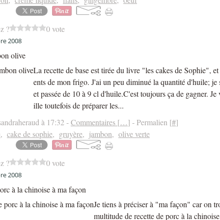
z ?
0 vote
re 2008
on olive
La recette de base est tirée du livre "les cakes de Sophie", et
ents de mon frigo. J'ai un peu diminué la quantité d'huile; je 
et passée de 10 à 9 cl d'huile.C'est toujours ça de gagner. Je
ille toutefois de préparer les...
sandraheraud à 17:32 -
Commentaires [
…
]
- Permalien [
#
]
e
,
cake de sophie
,
gruyère
,
jambon
,
olive verte
z ?
0 vote
re 2008
orc à la chinoise à ma façon
Je tiens à préciser à "ma façon" car on t
multitude de recette de porc à la chinoise