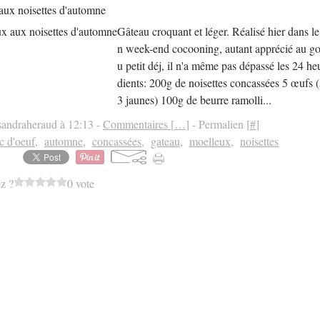
aux noisettes d'automne
Gâteau croquant et léger. Réalisé hier dans le
n week-end cocooning, autant apprécié au go
u petit déj, il n'a même pas dépassé les 24 he
dients: 200g de noisettes concassées 5 œufs (
3 jaunes) 100g de beurre ramolli...
sandraheraud à 12:13 -
Commentaires [
…
]
- Permalien [
#
]
c d'oeuf
,
automne
,
concassées
,
gateau
,
moelleux
,
noisettes
z ?
0 vote