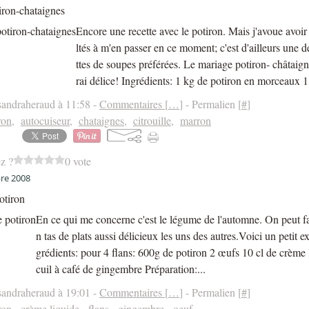
iron-chataignes
Encore une recette avec le potiron. Mais j'avoue avoir 
ltés à m'en passer en ce moment; c'est d'ailleurs une 
ttes de soupes préférées. Le mariage potiron- châtaign
rai délice! Ingrédients: 1 kg de potiron en morceaux 1.
sandraheraud à 11:58 -
Commentaires [
…
]
- Permalien [
#
]
ron
,
autocuiseur
,
chataignes
,
citrouille
,
marron
z ?
0 vote
re 2008
otiron
En ce qui me concerne c'est le légume de l'automne. On peut fa
n tas de plats aussi délicieux les uns des autres.Voici un petit e
grédients: pour 4 flans: 600g de potiron 2 œufs 10 cl de crème
cuil à café de gingembre Préparation:...
sandraheraud à 19:01 -
Commentaires [
…
]
- Permalien [
#
]
ron
,
crème liquide
,
flans
,
gingembre
,
oeuf