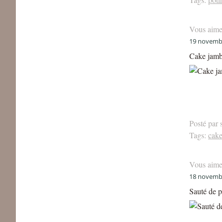
Vous aime
19 novemb
Cake jamb
Posté par 
Tags:
cak
Vous aime
18 novemb
Sauté de p