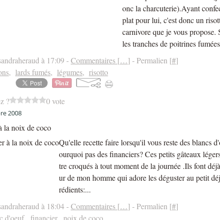
onc la charcuterie).Ayant confe
plat pour lui, c'est donc un risot
carnivore que je vous propose.
les tranches de poitrines fumées 
sandraheraud à 17:09 -
Commentaires [
…
]
- Permalien [
#
]
ons
,
lards fumés
,
légumes
,
risotto
z ?
0 vote
re 2008
à la noix de coco
Qu'elle recette faire lorsqu'il vous reste des blancs 
ourquoi pas des financiers? Ces petits gâteaux léger
tre croqués à tout moment de la journée .Ils font déj
ur de mon homme qui adore les déguster au petit déj
rédients:...
sandraheraud à 18:04 -
Commentaires [
…
]
- Permalien [
#
]
c d'oeuf
,
financier
,
noix de coco