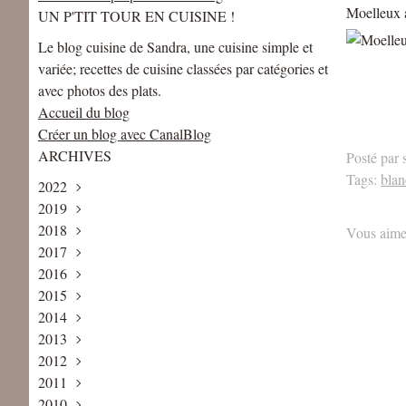
Moelleux 
UN P'TIT TOUR EN CUISINE !
Le blog cuisine de Sandra, une cuisine simple et
variée; recettes de cuisine classées par catégories et
avec photos des plats.
Accueil du blog
Créer un blog avec CanalBlog
ARCHIVES
Posté par 
Tags:
blan
2022
2019
Mai
(1)
2018
Avril
Août
(1)
(1)
Vous aime
2017
Juin
Décembre
(2)
(2)
2016
Mai
Novembre
Décembre
(2)
(2)
(4)
2015
Avril
Octobre
Novembre
Décembre
(1)
(3)
(1)
(5)
2014
Février
Septembre
Octobre
Novembre
Décembre
(2)
(2)
(3)
(6)
(1)
2013
Janvier
Août
Septembre
Octobre
Novembre
Décembre
(1)
(1)
(3)
(5)
(8)
(2)
2012
Juillet
Août
Septembre
Octobre
Novembre
Décembre
(2)
(3)
(4)
(7)
(7)
(3)
2011
Juin
Juillet
Juillet
Septembre
Octobre
Novembre
Décembre
(3)
(2)
(6)
(9)
(6)
(6)
(5)
2010
Mai
Juin
Juin
Août
Septembre
Octobre
Novembre
Décembre
(4)
(2)
(5)
(4)
(7)
(4)
(13)
(8)